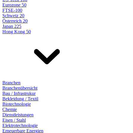
Eurozone 50
FTSE-100
Schweiz 20
Österreich 20
Japan 225
Hong Kong 50
Branchen
Branchenübersicht
Bau / Infrastrukur
Bekleidung / Textil
Biotechnologie
Chemie
Dienstleistungen
Eisen / Stahl
Elektrotechnologie
Erneuerbare Energien