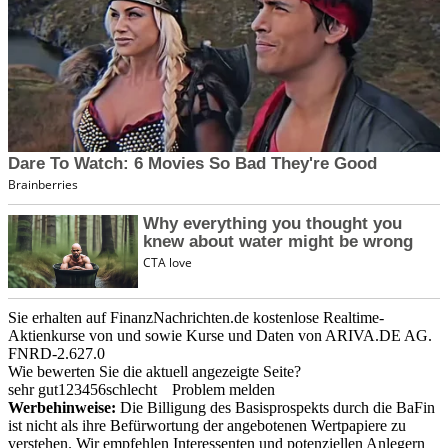
Sie erhalten auf FinanzNachrichten.de kostenlose Realtime-
Aktienkurse von
und
sowie Kurse und Daten von
ARIVA.DE AG
.
FNRD-2.627.0
Wie bewerten Sie die aktuell angezeigte Seite?
sehr gut
1
2
3
4
5
6
schlecht
Problem melden
Werbehinweise:
Die Billigung des Basisprospekts durch die BaFin
ist nicht als ihre Befürwortung der angebotenen Wertpapiere zu
verstehen. Wir empfehlen Interessenten und potenziellen Anlegern