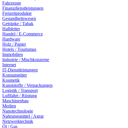
Fahrzeuge
Finanzdienstleistungen
Freizeitprodukte
Gesundheitswesen
Getränke / Tabak
Halbleiter
Handel / E-Commerce
Hardware
Holz / Papier
Hotels / Tourismus
Immobilien
Industrie / Mischkonzerne
Internet
IT-Dienstleistungen
Konsumgüter
Kosmetik
Kunststoffe / Verpackungen
Logistik / Transport
Luftfahrt / Rüstung
Maschinenbau
Medien
Nanotechnologie
Nahrungsmittel / Agrar
Netzwerktechnik
Öl / Gas