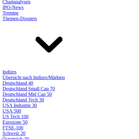
Chartanalysen
IPO-News
Termine
Themen-Dossiers
Indizes
Übersicht nach Indizes/Märkten
Deutschland 40
Deutschland Small Cap 70
Deutschland Mid Cap 50
Deutschland Tech 30
USA Industrie 30
USA 500
US Tech 100
Eurozone 50
FTSE-100
Schweiz 20
Österreich 20