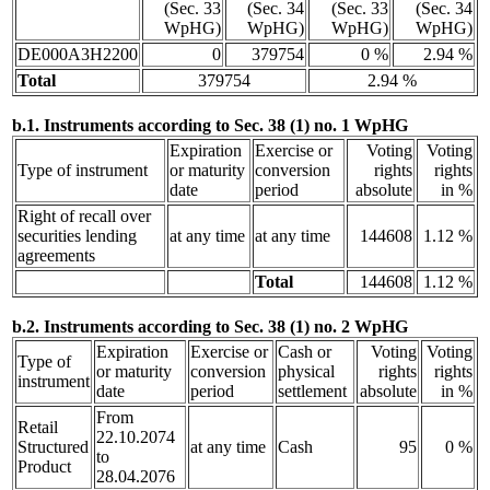
(Sec. 33
(Sec. 34
(Sec. 33
(Sec. 34
WpHG)
WpHG)
WpHG)
WpHG)
DE000A3H2200
0
379754
0 %
2.94 %
Total
379754
2.94 %
b.1. Instruments according to Sec. 38 (1) no. 1 WpHG
Expiration
Exercise or
Voting
Voting
Type of instrument
or maturity
conversion
rights
rights
date
period
absolute
in %
Right of recall over
securities lending
at any time
at any time
144608
1.12 %
agreements
Total
144608
1.12 %
b.2. Instruments according to Sec. 38 (1) no. 2 WpHG
Expiration
Exercise or
Cash or
Voting
Voting
Type of
or maturity
conversion
physical
rights
rights
instrument
date
period
settlement
absolute
in %
From
Retail
22.10.2074
Structured
at any time
Cash
95
0 %
to
Product
28.04.2076