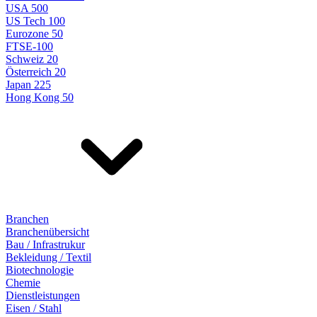
USA 500
US Tech 100
Eurozone 50
FTSE-100
Schweiz 20
Österreich 20
Japan 225
Hong Kong 50
Branchen
Branchenübersicht
Bau / Infrastrukur
Bekleidung / Textil
Biotechnologie
Chemie
Dienstleistungen
Eisen / Stahl