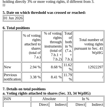
holding directly 3% or more voting rights, if different from 3.
5. Date on which threshold was crossed or reached:
01 Jun 2026
6. Total positions
% of voting
Total
% of voting
rights
of
rights
Total number of
through
both
attached to
voting rights
instruments
in %
shares
pursuant to Sec. 41
(total of
(7.a.
(total of
WpHG
7.b.1 +
+
7.a.)
7.b.2)
7.b.)
11.62
New
2.94 %
8.68 %
12922297
%
Previous
11.79
3.38 %
8.41 %
/
notification
%
7. Details on total positions
a. Voting rights attached to shares (Sec. 33, 34 WpHG)
ISIN
Absolute
In %
Direct
Indirect
Direct
Indirect