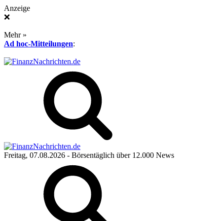
Anzeige
❌
Mehr »
Ad hoc-Mitteilungen
:
Freitag, 07.08.2026
- Börsentäglich über 12.000 News