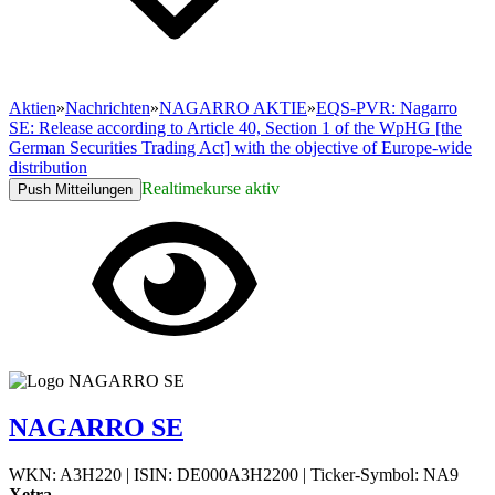
Aktien
»
Nachrichten
»
NAGARRO AKTIE
»
EQS-PVR: Nagarro
SE: Release according to Article 40, Section 1 of the WpHG [the
German Securities Trading Act] with the objective of Europe-wide
distribution
Realtimekurse aktiv
Push Mitteilungen
NAGARRO SE
WKN: A3H220
|
ISIN: DE000A3H2200
|
Ticker-Symbol: NA9
Xetra