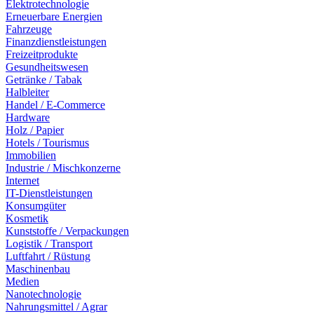
Elektrotechnologie
Erneuerbare Energien
Fahrzeuge
Finanzdienstleistungen
Freizeitprodukte
Gesundheitswesen
Getränke / Tabak
Halbleiter
Handel / E-Commerce
Hardware
Holz / Papier
Hotels / Tourismus
Immobilien
Industrie / Mischkonzerne
Internet
IT-Dienstleistungen
Konsumgüter
Kosmetik
Kunststoffe / Verpackungen
Logistik / Transport
Luftfahrt / Rüstung
Maschinenbau
Medien
Nanotechnologie
Nahrungsmittel / Agrar