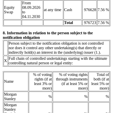
From
Equity
08.09.2026
at any time
Cash
976628
7.56 %
Swap
to
04.11.2030
Total
976723
7.56 %
8. Information in relation to the person subject to the
notification obligation
Person subject to the notification obligation is not controlled
nor does it control any other undertaking(s) that directly or
indirectly hold(s) an interest in the (underlying) issuer (1.).
Full chain of controlled undertakings starting with the ultimate
X
controlling natural person or legal entity:
% of voting
% of voting rights
Total of
rights (if at
through instruments
both (if at
Name
least 3% or
(if at least 5% or
least 5% or
more)
more)
more)
Morgan
%
%
%
Stanley
Morgan
Stanley