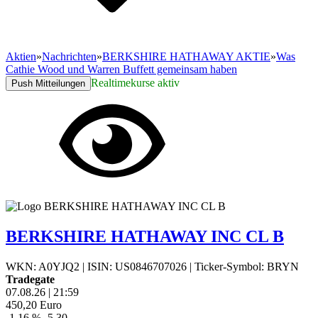
Aktien
»
Nachrichten
»
BERKSHIRE HATHAWAY AKTIE
»
Was
Cathie Wood und Warren Buffett gemeinsam haben
Realtimekurse aktiv
Push Mitteilungen
BERKSHIRE HATHAWAY INC CL B
WKN: A0YJQ2
|
ISIN: US0846707026
|
Ticker-Symbol: BRYN
Tradegate
07.08.26
|
21:59
450,20
Euro
-1,16 %
-5,30