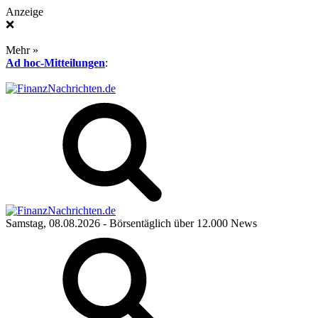
Anzeige
❌
Mehr »
Ad hoc-Mitteilungen
:
Samstag, 08.08.2026
- Börsentäglich über 12.000 News