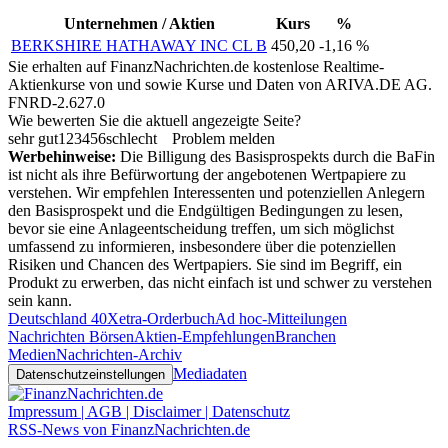
Unternehmen / Aktien
Kurs
%
BERKSHIRE HATHAWAY INC CL B
450,20
-1,16 %
Sie erhalten auf FinanzNachrichten.de kostenlose Realtime-
Aktienkurse von
und
sowie Kurse und Daten von
ARIVA.DE AG
.
FNRD-2.627.0
Wie bewerten Sie die aktuell angezeigte Seite?
sehr gut
1
2
3
4
5
6
schlecht
Problem melden
Werbehinweise:
Die Billigung des Basisprospekts durch die BaFin
ist nicht als ihre Befürwortung der angebotenen Wertpapiere zu
verstehen. Wir empfehlen Interessenten und potenziellen Anlegern
den Basisprospekt und die Endgültigen Bedingungen zu lesen,
bevor sie eine Anlageentscheidung treffen, um sich möglichst
umfassend zu informieren, insbesondere über die potenziellen
Risiken und Chancen des Wertpapiers. Sie sind im Begriff, ein
Produkt zu erwerben, das nicht einfach ist und schwer zu verstehen
sein kann.
Deutschland 40
Xetra-Orderbuch
Ad hoc-Mitteilungen
Nachrichten Börsen
Aktien-Empfehlungen
Branchen
Medien
Nachrichten-Archiv
Mediadaten
Datenschutzeinstellungen
Impressum | AGB | Disclaimer | Datenschutz
RSS-News von FinanzNachrichten.de