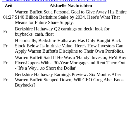
Zeit
Aktuelle Nachrichten
Warren Buffett Set a Personal Goal to Give Away His Entire
01:27
$140 Billion Berkshire Stake by 2034. Here's What That
Means for Future Share Supply.
Berkshire Hathaway Q2 earnings on deck; look for
Fr
buybacks, cash, float
Historically, Berkshire Hathaway Has Only Bought Back
Fr
Stock Below Its Intrinsic Value. Here's How Investors Can
Apply Warren Buffett's Discipline to Their Own Portfolios.
Warren Buffett Said If He Was a 'Handy' Investor, He'd Buy
Fr
Fixer-Uppers With a 30-Year Mortgage and Rent Them Out
- 'It's a Way…to Short the Dollar'
Berkshire Hathaway Earnings Preview: Six Months After
Fr
Warren Buffett Stepped Down, Will CEO Greg Abel Boost
Buybacks?