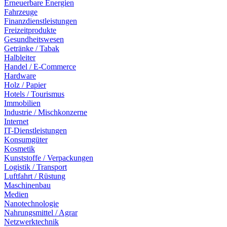
Erneuerbare Energien
Fahrzeuge
Finanzdienstleistungen
Freizeitprodukte
Gesundheitswesen
Getränke / Tabak
Halbleiter
Handel / E-Commerce
Hardware
Holz / Papier
Hotels / Tourismus
Immobilien
Industrie / Mischkonzerne
Internet
IT-Dienstleistungen
Konsumgüter
Kosmetik
Kunststoffe / Verpackungen
Logistik / Transport
Luftfahrt / Rüstung
Maschinenbau
Medien
Nanotechnologie
Nahrungsmittel / Agrar
Netzwerktechnik