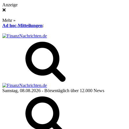
Anzeige
❌
Mehr »
Ad hoc-Mitteilungen
:
Samstag, 08.08.2026
- Börsentäglich über 12.000 News