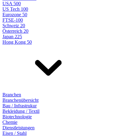
USA 500
US Tech 100
Eurozone 50
FTSE-100
Schweiz 20
Österreich 20
Japan 225
Hong Kong 50
Branchen
Branchenübersicht
Bau / Infrastrukur
Bekleidung / Textil
Biotechnologie
Chemie
Dienstleistungen
Eisen / Stahl