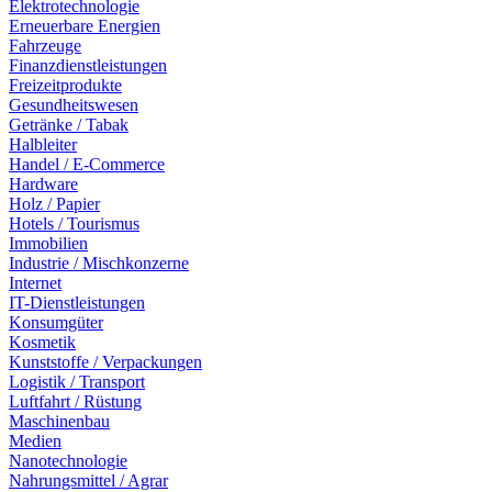
Elektrotechnologie
Erneuerbare Energien
Fahrzeuge
Finanzdienstleistungen
Freizeitprodukte
Gesundheitswesen
Getränke / Tabak
Halbleiter
Handel / E-Commerce
Hardware
Holz / Papier
Hotels / Tourismus
Immobilien
Industrie / Mischkonzerne
Internet
IT-Dienstleistungen
Konsumgüter
Kosmetik
Kunststoffe / Verpackungen
Logistik / Transport
Luftfahrt / Rüstung
Maschinenbau
Medien
Nanotechnologie
Nahrungsmittel / Agrar