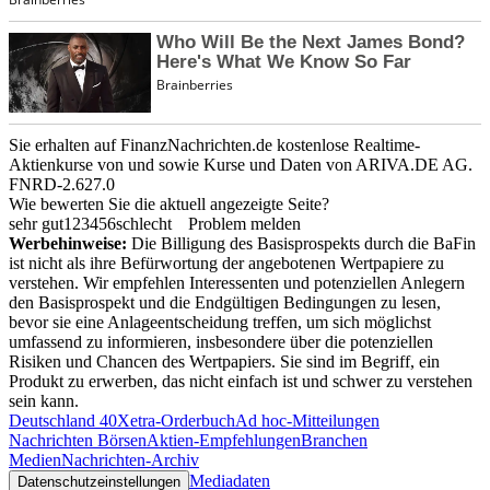
Sie erhalten auf FinanzNachrichten.de kostenlose Realtime-
Aktienkurse von
und
sowie Kurse und Daten von
ARIVA.DE AG
.
FNRD-2.627.0
Wie bewerten Sie die aktuell angezeigte Seite?
sehr gut
1
2
3
4
5
6
schlecht
Problem melden
Werbehinweise:
Die Billigung des Basisprospekts durch die BaFin
ist nicht als ihre Befürwortung der angebotenen Wertpapiere zu
verstehen. Wir empfehlen Interessenten und potenziellen Anlegern
den Basisprospekt und die Endgültigen Bedingungen zu lesen,
bevor sie eine Anlageentscheidung treffen, um sich möglichst
umfassend zu informieren, insbesondere über die potenziellen
Risiken und Chancen des Wertpapiers. Sie sind im Begriff, ein
Produkt zu erwerben, das nicht einfach ist und schwer zu verstehen
sein kann.
Deutschland 40
Xetra-Orderbuch
Ad hoc-Mitteilungen
Nachrichten Börsen
Aktien-Empfehlungen
Branchen
Medien
Nachrichten-Archiv
Mediadaten
Datenschutzeinstellungen