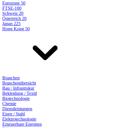
Eurozone 50
FTSE-100
Schweiz 20
Österreich 20
Japan 225
Hong Kong 50
Branchen
Branchenübersicht
Bau / Infrastrukur
Bekleidung / Textil
Biotechnologie
Chemie
Dienstleistungen
Eisen / Stahl
Elektrotechnologie
Erneuerbare Energien