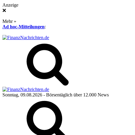
Anzeige
❌
Mehr »
Ad hoc-Mitteilungen
:
Sonntag, 09.08.2026
- Börsentäglich über 12.000 News