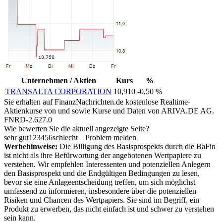
Unternehmen / Aktien
Kurs
%
TRANSALTA CORPORATION
10,910
-0,50 %
Sie erhalten auf FinanzNachrichten.de kostenlose Realtime-
Aktienkurse von
und
sowie Kurse und Daten von
ARIVA.DE AG
.
FNRD-2.627.0
Wie bewerten Sie die aktuell angezeigte Seite?
sehr gut
1
2
3
4
5
6
schlecht
Problem melden
Werbehinweise:
Die Billigung des Basisprospekts durch die BaFin
ist nicht als ihre Befürwortung der angebotenen Wertpapiere zu
verstehen. Wir empfehlen Interessenten und potenziellen Anlegern
den Basisprospekt und die Endgültigen Bedingungen zu lesen,
bevor sie eine Anlageentscheidung treffen, um sich möglichst
umfassend zu informieren, insbesondere über die potenziellen
Risiken und Chancen des Wertpapiers. Sie sind im Begriff, ein
Produkt zu erwerben, das nicht einfach ist und schwer zu verstehen
sein kann.