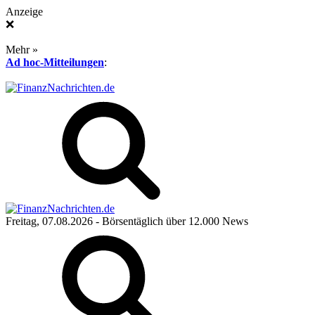
Anzeige
❌
Mehr »
Ad hoc-Mitteilungen
:
Freitag, 07.08.2026
- Börsentäglich über 12.000 News