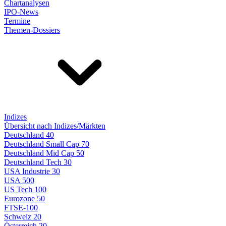
Chartanalysen
IPO-News
Termine
Themen-Dossiers
Indizes
Übersicht nach Indizes/Märkten
Deutschland 40
Deutschland Small Cap 70
Deutschland Mid Cap 50
Deutschland Tech 30
USA Industrie 30
USA 500
US Tech 100
Eurozone 50
FTSE-100
Schweiz 20
Österreich 20