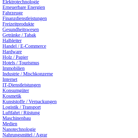
Elektrotechnologie
Erneuerbare Energien
Fahrzeuge
Finanzdienstleistungen
Freizeitprodukte
Gesundheitswesen
Getränke / Tabak
Halbleiter
Handel / E-Commerce
Hardware
Holz / Papier
Hotels / Tourismus
Immobilien
Industrie / Mischkonzerne
Internet
IT-Dienstleistungen
Konsumgüter
Kosmetik
Kunststoffe / Verpackungen
Logistik / Transport
Luftfahrt / Rüstung
Maschinenbau
Medien
Nanotechnologie
Nahrungsmittel / Agrar