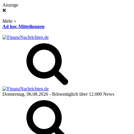
Anzeige
❌
Mehr »
Ad hoc-Mitteilungen
:
Donnerstag, 06.08.2026
- Börsentäglich über 12.000 News