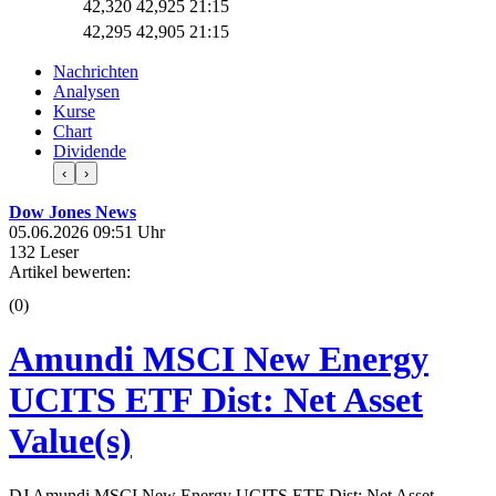
42,320
42,925
21:15
42,295
42,905
21:15
Nachrichten
Analysen
Kurse
Chart
Dividende
‹
›
Dow Jones News
05.06.2026 09:51 Uhr
132 Leser
Artikel bewerten:
(0)
Amundi MSCI New Energy
UCITS ETF Dist: Net Asset
Value(s)
DJ Amundi MSCI New Energy UCITS ETF Dist: Net Asset