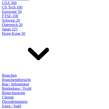
USA 500
US Tech 100
Eurozone 50
FTSE-100
Schweiz 20
Österreich 20
Japan 225
Hong Kong 50
Branchen
Branchenübersicht
Bau / Infrastrukur
Bekleidung / Textil
Biotechnologie
Chemie
Dienstleistungen
Eisen / Stahl