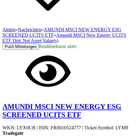
Aktien
»
Nachrichten
»
AMUNDI MSCI NEW ENERGY ESG
SCREENED UCITS ETF
»
Amundi MSCI New Energy UCITS
ETF Dist: Net Asset Value(s)
Realtimekurse aktiv
Push Mitteilungen
AMUNDI MSCI NEW ENERGY ESG
SCREENED UCITS ETF
WKN: LYX0CB
|
ISIN: FR0010524777
|
Ticker-Symbol: LYM9
Tradegate