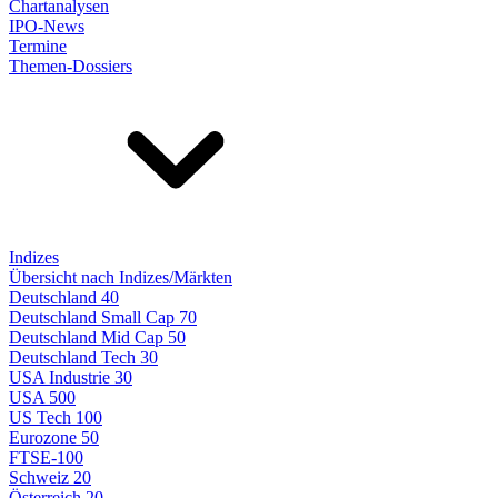
Chartanalysen
IPO-News
Termine
Themen-Dossiers
Indizes
Übersicht nach Indizes/Märkten
Deutschland 40
Deutschland Small Cap 70
Deutschland Mid Cap 50
Deutschland Tech 30
USA Industrie 30
USA 500
US Tech 100
Eurozone 50
FTSE-100
Schweiz 20
Österreich 20