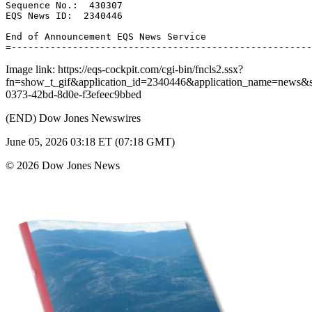
Sequence No.:  430307 

EQS News ID:  2340446 

End of Announcement EQS News Service 

Image link: https://eqs-cockpit.com/cgi-bin/fncls2.ssx?
fn=show_t_gif&application_id=2340446&application_name=news
0373-42bd-8d0e-f3efeec9bbed
(END) Dow Jones Newswires
June 05, 2026 03:18 ET (07:18 GMT)
© 2026 Dow Jones News