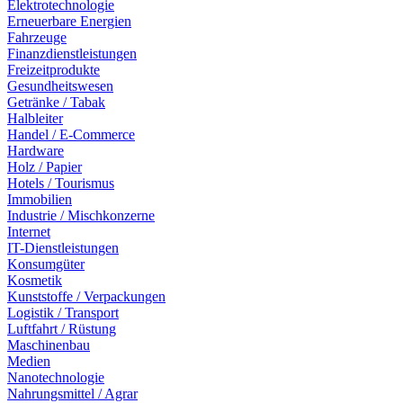
Elektrotechnologie
Erneuerbare Energien
Fahrzeuge
Finanzdienstleistungen
Freizeitprodukte
Gesundheitswesen
Getränke / Tabak
Halbleiter
Handel / E-Commerce
Hardware
Holz / Papier
Hotels / Tourismus
Immobilien
Industrie / Mischkonzerne
Internet
IT-Dienstleistungen
Konsumgüter
Kosmetik
Kunststoffe / Verpackungen
Logistik / Transport
Luftfahrt / Rüstung
Maschinenbau
Medien
Nanotechnologie
Nahrungsmittel / Agrar