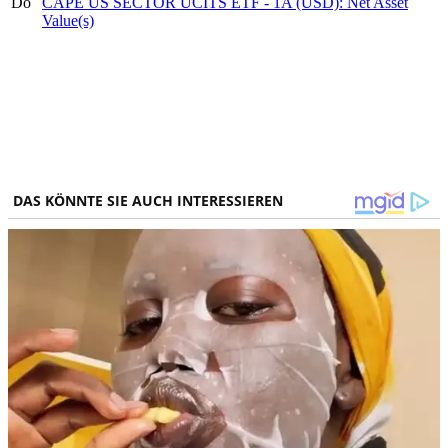
Do
CAPE US SECTOR UCITS ETF - 1A (USD): Net Asset
Value(s)