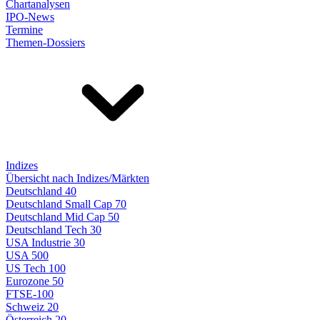
Chartanalysen
IPO-News
Termine
Themen-Dossiers
Indizes
Übersicht nach Indizes/Märkten
Deutschland 40
Deutschland Small Cap 70
Deutschland Mid Cap 50
Deutschland Tech 30
USA Industrie 30
USA 500
US Tech 100
Eurozone 50
FTSE-100
Schweiz 20
Österreich 20