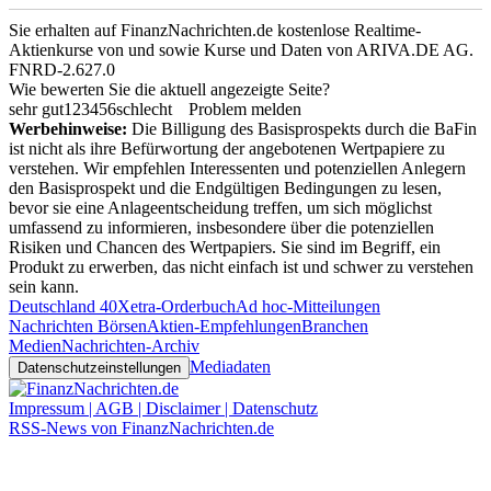
Sie erhalten auf FinanzNachrichten.de kostenlose Realtime-
Aktienkurse von
und
sowie Kurse und Daten von
ARIVA.DE AG
.
FNRD-2.627.0
Wie bewerten Sie die aktuell angezeigte Seite?
sehr gut
1
2
3
4
5
6
schlecht
Problem melden
Werbehinweise:
Die Billigung des Basisprospekts durch die BaFin
ist nicht als ihre Befürwortung der angebotenen Wertpapiere zu
verstehen. Wir empfehlen Interessenten und potenziellen Anlegern
den Basisprospekt und die Endgültigen Bedingungen zu lesen,
bevor sie eine Anlageentscheidung treffen, um sich möglichst
umfassend zu informieren, insbesondere über die potenziellen
Risiken und Chancen des Wertpapiers. Sie sind im Begriff, ein
Produkt zu erwerben, das nicht einfach ist und schwer zu verstehen
sein kann.
Deutschland 40
Xetra-Orderbuch
Ad hoc-Mitteilungen
Nachrichten Börsen
Aktien-Empfehlungen
Branchen
Medien
Nachrichten-Archiv
Mediadaten
Datenschutzeinstellungen
Impressum | AGB | Disclaimer | Datenschutz
RSS-News von FinanzNachrichten.de