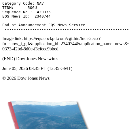
Category Code: NAV 

TIDM:      5OGU 

Sequence No.:  430375 

EQS News ID:  2340744 

End of Announcement EQS News Service 

Image link: https://eqs-cockpit.com/cgi-bin/fncls2.ssx?
fn=show_t_gif&application_id=2340744&application_name=news
0373-42bd-8d0e-f3efeec9bbed
(END) Dow Jones Newswires
June 05, 2026 08:35 ET (12:35 GMT)
© 2026 Dow Jones News