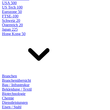
USA 500
US Tech 100
Eurozone 50
FTSE-100
Schweiz 20
Österreich 20
Japan 225
Hong Kong 50
Branchen
Branchenübersicht
Bau / Infrastrukur
Bekleidung / Textil
Biotechnologie
Chemie
Dienstleistungen
Eisen / Stahl