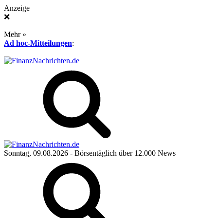
Anzeige
❌
Mehr »
Ad hoc-Mitteilungen
:
Sonntag, 09.08.2026
- Börsentäglich über 12.000 News