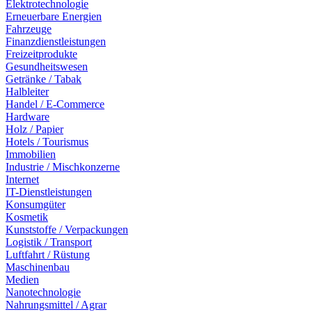
Elektrotechnologie
Erneuerbare Energien
Fahrzeuge
Finanzdienstleistungen
Freizeitprodukte
Gesundheitswesen
Getränke / Tabak
Halbleiter
Handel / E-Commerce
Hardware
Holz / Papier
Hotels / Tourismus
Immobilien
Industrie / Mischkonzerne
Internet
IT-Dienstleistungen
Konsumgüter
Kosmetik
Kunststoffe / Verpackungen
Logistik / Transport
Luftfahrt / Rüstung
Maschinenbau
Medien
Nanotechnologie
Nahrungsmittel / Agrar