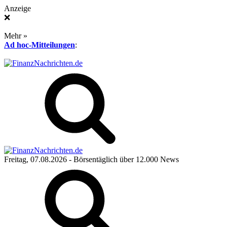
Anzeige
❌
Mehr »
Ad hoc-Mitteilungen
:
Freitag, 07.08.2026
- Börsentäglich über 12.000 News