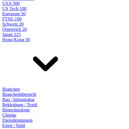
USA 500
US Tech 100
Eurozone 50
FTSE-100
Schweiz 20
Österreich 20
Japan 225
Hong Kong 50
Branchen
Branchenübersicht
Bau / Infrastrukur
Bekleidung / Textil
Biotechnologie
Chemie
Dienstleistungen
Eisen / Stahl