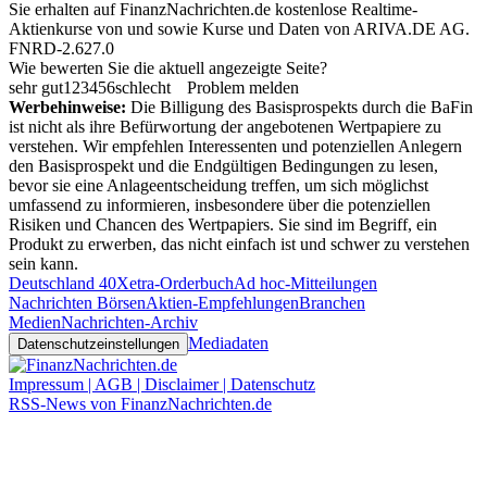
Sie erhalten auf FinanzNachrichten.de kostenlose Realtime-
Aktienkurse von
und
sowie Kurse und Daten von
ARIVA.DE AG
.
FNRD-2.627.0
Wie bewerten Sie die aktuell angezeigte Seite?
sehr gut
1
2
3
4
5
6
schlecht
Problem melden
Werbehinweise:
Die Billigung des Basisprospekts durch die BaFin
ist nicht als ihre Befürwortung der angebotenen Wertpapiere zu
verstehen. Wir empfehlen Interessenten und potenziellen Anlegern
den Basisprospekt und die Endgültigen Bedingungen zu lesen,
bevor sie eine Anlageentscheidung treffen, um sich möglichst
umfassend zu informieren, insbesondere über die potenziellen
Risiken und Chancen des Wertpapiers. Sie sind im Begriff, ein
Produkt zu erwerben, das nicht einfach ist und schwer zu verstehen
sein kann.
Deutschland 40
Xetra-Orderbuch
Ad hoc-Mitteilungen
Nachrichten Börsen
Aktien-Empfehlungen
Branchen
Medien
Nachrichten-Archiv
Mediadaten
Datenschutzeinstellungen
Impressum | AGB | Disclaimer | Datenschutz
RSS-News von FinanzNachrichten.de