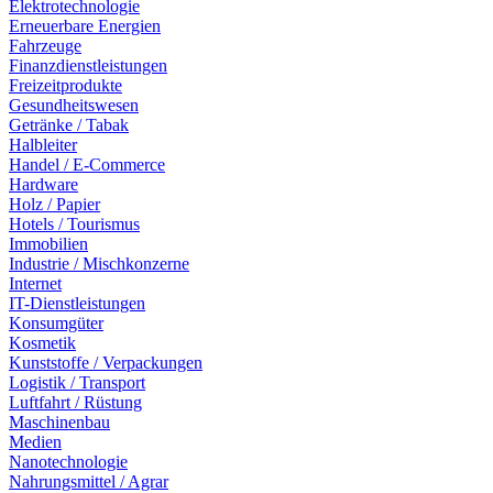
Elektrotechnologie
Erneuerbare Energien
Fahrzeuge
Finanzdienstleistungen
Freizeitprodukte
Gesundheitswesen
Getränke / Tabak
Halbleiter
Handel / E-Commerce
Hardware
Holz / Papier
Hotels / Tourismus
Immobilien
Industrie / Mischkonzerne
Internet
IT-Dienstleistungen
Konsumgüter
Kosmetik
Kunststoffe / Verpackungen
Logistik / Transport
Luftfahrt / Rüstung
Maschinenbau
Medien
Nanotechnologie
Nahrungsmittel / Agrar