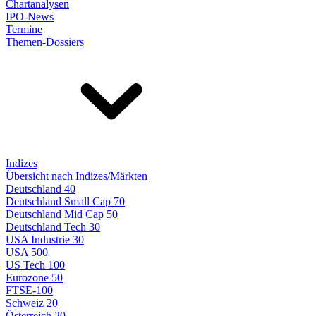
Chartanalysen
IPO-News
Termine
Themen-Dossiers
Indizes
Übersicht nach Indizes/Märkten
Deutschland 40
Deutschland Small Cap 70
Deutschland Mid Cap 50
Deutschland Tech 30
USA Industrie 30
USA 500
US Tech 100
Eurozone 50
FTSE-100
Schweiz 20
Österreich 20