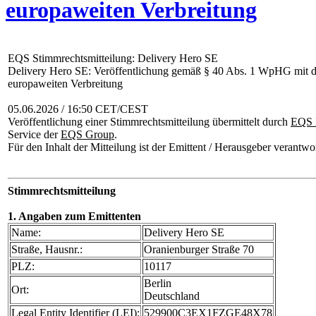
europaweiten Verbreitung
EQS Stimmrechtsmitteilung: Delivery Hero SE
Delivery Hero SE: Veröffentlichung gemäß § 40 Abs. 1 WpHG mit d
europaweiten Verbreitung
05.06.2026 / 16:50 CET/CEST
Veröffentlichung einer Stimmrechtsmitteilung übermittelt durch
EQS 
Service der
EQS Group
.
Für den Inhalt der Mitteilung ist der Emittent / Herausgeber verantwor
Stimmrechtsmitteilung
1. Angaben zum Emittenten
Name:
Delivery Hero SE
Straße, Hausnr.:
Oranienburger Straße 70
PLZ:
10117
Berlin
Ort:
Deutschland
Legal Entity Identifier (LEI):
529900C3EX1FZGE48X78