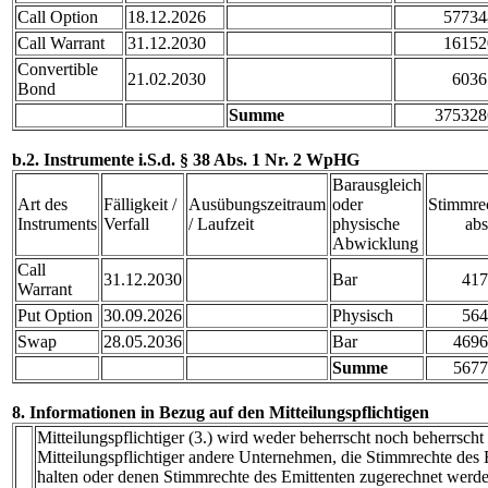
Call Option
18.12.2026
57734
Call Warrant
31.12.2030
16152
Convertible
21.02.2030
6036
Bond
Summe
375328
b.2. Instrumente i.S.d. § 38 Abs. 1 Nr. 2 WpHG
Barausgleich
Art des
Fälligkeit /
Ausübungszeitraum
oder
Stimmre
Instruments
Verfall
/ Laufzeit
physische
abs
Abwicklung
Call
31.12.2030
Bar
417
Warrant
Put Option
30.09.2026
Physisch
564
Swap
28.05.2036
Bar
4696
Summe
5677
8. Informationen in Bezug auf den Mitteilungspflichtigen
Mitteilungspflichtiger (3.) wird weder beherrscht noch beherrscht
Mitteilungspflichtiger andere Unternehmen, die Stimmrechte des E
halten oder denen Stimmrechte des Emittenten zugerechnet werde