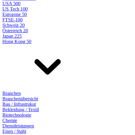
USA 500
US Tech 100
Eurozone 50
FTSE-100
Schweiz 20
Österreich 20
Japan 225
Hong Kong 50
Branchen
Branchenübersicht
Bau / Infrastrukur
Bekleidung / Textil
Biotechnologie
Chemie
Dienstleistungen
Eisen / Stahl