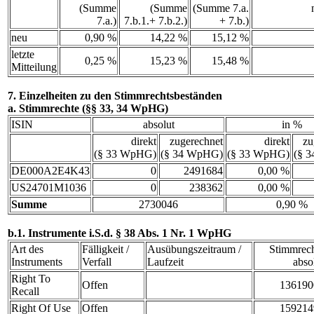
(Summe
(Summe
(Summe 7.a.
7.a.)
7.b.1.+ 7.b.2.)
+ 7.b.)
neu
0,90 %
14,22 %
15,12 %
letzte
0,25 %
15,23 %
15,48 %
Mitteilung
7. Einzelheiten zu den Stimmrechtsbeständen
a. Stimmrechte (§§ 33, 34 WpHG)
ISIN
absolut
in %
direkt
zugerechnet
direkt
zu
(§ 33 WpHG)
(§ 34 WpHG)
(§ 33 WpHG)
(§ 
DE000A2E4K43
0
2491684
0,00 %
US24701M1036
0
238362
0,00 %
Summe
2730046
0,90 %
b.1. Instrumente i.S.d. § 38 Abs. 1 Nr. 1 WpHG
Art des
Fälligkeit /
Ausübungszeitraum /
Stimmrec
Instruments
Verfall
Laufzeit
abso
Right To
Offen
136190
Recall
Right Of Use
Offen
159214