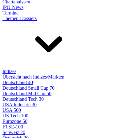
Chartanalysen
IPO-News
Termine
Themen-Dossiers
Indizes
Übersicht nach Indizes/Märkten
Deutschland 40
Deutschland Small Cap 70
Deutschland Mid Cap 50
Deutschland Tech 30
USA Industrie 30
USA 500
US Tech 100
Eurozone 50
FTSE-100
Schweiz 20
Österreich 20