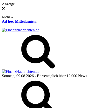
Anzeige
❌
Mehr »
Ad hoc-Mitteilungen
:
Sonntag, 09.08.2026
- Börsentäglich über 12.000 News