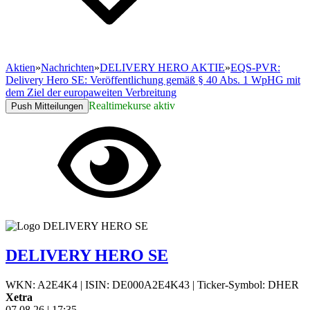
Aktien
»
Nachrichten
»
DELIVERY HERO AKTIE
»
EQS-PVR:
Delivery Hero SE: Veröffentlichung gemäß § 40 Abs. 1 WpHG mit
dem Ziel der europaweiten Verbreitung
Realtimekurse aktiv
Push Mitteilungen
DELIVERY HERO SE
WKN: A2E4K4
|
ISIN: DE000A2E4K43
|
Ticker-Symbol: DHER
Xetra
07.08.26
|
17:35