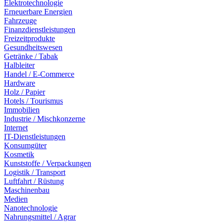
Elektrotechnologie
Erneuerbare Energien
Fahrzeuge
Finanzdienstleistungen
Freizeitprodukte
Gesundheitswesen
Getränke / Tabak
Halbleiter
Handel / E-Commerce
Hardware
Holz / Papier
Hotels / Tourismus
Immobilien
Industrie / Mischkonzerne
Internet
IT-Dienstleistungen
Konsumgüter
Kosmetik
Kunststoffe / Verpackungen
Logistik / Transport
Luftfahrt / Rüstung
Maschinenbau
Medien
Nanotechnologie
Nahrungsmittel / Agrar