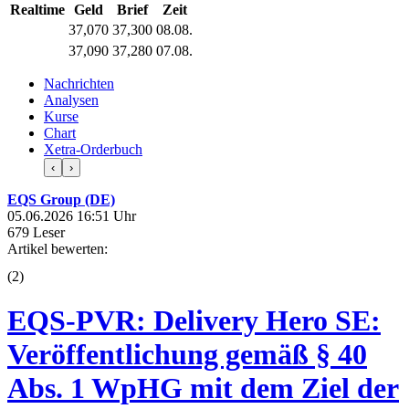
Realtime
Geld
Brief
Zeit
37,070
37,300
08.08.
37,090
37,280
07.08.
Nachrichten
Analysen
Kurse
Chart
Xetra-Orderbuch
‹
›
EQS Group (DE)
05.06.2026 16:51 Uhr
679 Leser
Artikel bewerten:
(
2
)
EQS-PVR: Delivery Hero SE:
Veröffentlichung gemäß § 40
Abs. 1 WpHG mit dem Ziel der