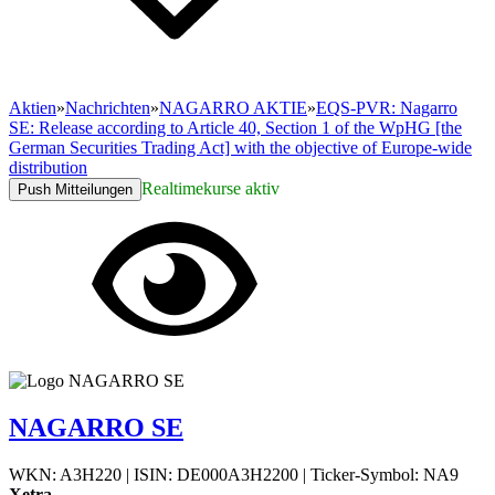
Aktien
»
Nachrichten
»
NAGARRO AKTIE
»
EQS-PVR: Nagarro
SE: Release according to Article 40, Section 1 of the WpHG [the
German Securities Trading Act] with the objective of Europe-wide
distribution
Realtimekurse aktiv
Push Mitteilungen
NAGARRO SE
WKN: A3H220
|
ISIN: DE000A3H2200
|
Ticker-Symbol: NA9
Xetra