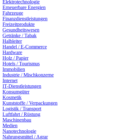
Elektrotechnologie
Erneuerbare Energien
Fahrzeuge
Finanzdienstleistungen
Freizeitprodukte
Gesundheitswesen
Getränke / Tabak
Halbleiter
Handel / E-Commerce
Hardware
Holz / Papier
Hotels / Tourismus
Immobilien
Industrie / Mischkonzerne
Internet
IT-Dienstleistungen
Konsumgüter
Kosmetik
Kunststoffe / Verpackungen
Logistik / Transport
Luftfahrt / Rüstung
Maschinenbau
Medien
Nanotechnologie
Nahrungsmittel / Agrar