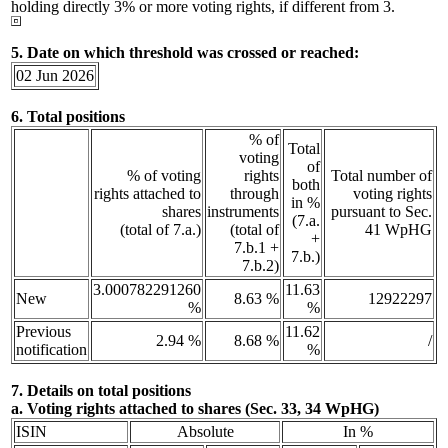
holding directly 3% or more voting rights, if different from 3.
5. Date on which threshold was crossed or reached:
02 Jun 2026
6. Total positions
% of
Total
voting
of
% of voting
rights
Total number of
both
rights attached to
through
voting rights
in %
shares
instruments
pursuant to Sec.
(7.a.
(total of 7.a.)
(total of
41 WpHG
+
7.b.1 +
7.b.)
7.b.2)
3.000782291260
11.63
New
8.63 %
12922297
%
%
Previous
11.62
2.94 %
8.68 %
/
notification
%
7. Details on total positions
a. Voting rights attached to shares (Sec. 33, 34 WpHG)
ISIN
Absolute
In %