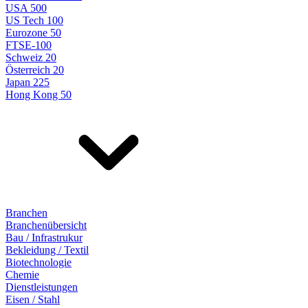
USA 500
US Tech 100
Eurozone 50
FTSE-100
Schweiz 20
Österreich 20
Japan 225
Hong Kong 50
Branchen
Branchenübersicht
Bau / Infrastrukur
Bekleidung / Textil
Biotechnologie
Chemie
Dienstleistungen
Eisen / Stahl