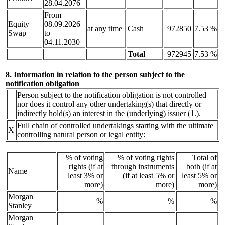
28.04.2076
From
Equity
08.09.2026
at any time
Cash
972850
7.53 %
Swap
to
04.11.2030
Total
972945
7.53 %
8. Information in relation to the person subject to the
notification obligation
Person subject to the notification obligation is not controlled
nor does it control any other undertaking(s) that directly or
indirectly hold(s) an interest in the (underlying) issuer (1.).
Full chain of controlled undertakings starting with the ultimate
X
controlling natural person or legal entity:
% of voting
% of voting rights
Total of
rights (if at
through instruments
both (if at
Name
least 3% or
(if at least 5% or
least 5% or
more)
more)
more)
Morgan
%
%
%
Stanley
Morgan