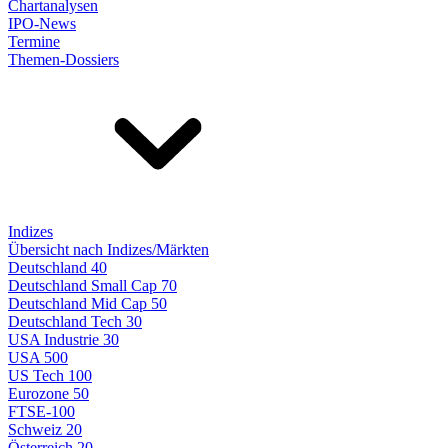
Chartanalysen
IPO-News
Termine
Themen-Dossiers
Indizes
Übersicht nach Indizes/Märkten
Deutschland 40
Deutschland Small Cap 70
Deutschland Mid Cap 50
Deutschland Tech 30
USA Industrie 30
USA 500
US Tech 100
Eurozone 50
FTSE-100
Schweiz 20
Österreich 20