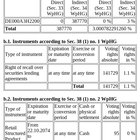
Direct
Indirect
Direct
Indirect
(Sec. 33
(Sec. 34
(Sec. 33
(Sec. 34
WpHG)
WpHG)
WpHG)
WpHG)
DE000A3H2200
0
387770
0 %
3 %
Total
387770
3.000782291260 %
b.1. Instruments according to Sec. 38 (1) no. 1 WpHG
Expiration
Exercise or
Voting
Voting
Type of instrument
or maturity
conversion
rights
rights
date
period
absolute
in %
Right of recall over
securities lending
at any time
at any time
141729
1.1 %
agreements
Total
141729
1.1 %
b.2. Instruments according to Sec. 38 (1) no. 2 WpHG
Expiration
Exercise or
Cash or
Voting
Voting
Type of
or maturity
conversion
physical
rights
rights
instrument
date
period
settlement
absolute
in %
From
Retail
22.10.2074
Structured
at any time
Cash
95
0 %
to
Product