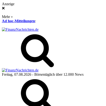
Anzeige
❌
Mehr »
Ad hoc-Mitteilungen
:
Freitag, 07.08.2026
- Börsentäglich über 12.000 News