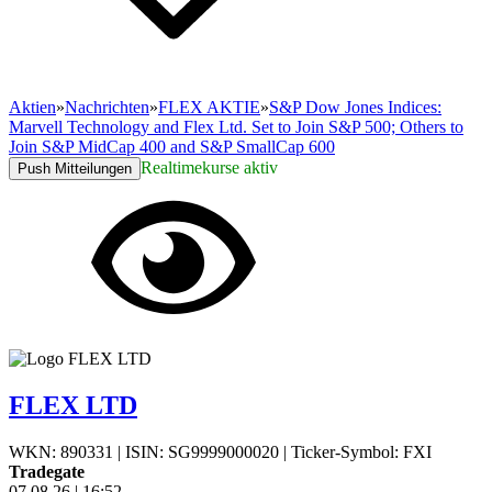
Aktien
»
Nachrichten
»
FLEX AKTIE
»
S&P Dow Jones Indices:
Marvell Technology and Flex Ltd. Set to Join S&P 500; Others to
Join S&P MidCap 400 and S&P SmallCap 600
Realtimekurse aktiv
Push Mitteilungen
FLEX LTD
WKN: 890331
|
ISIN: SG9999000020
|
Ticker-Symbol: FXI
Tradegate
07.08.26
|
16:52