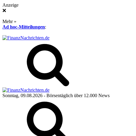
Anzeige
❌
Mehr »
Ad hoc-Mitteilungen
:
Sonntag, 09.08.2026
- Börsentäglich über 12.000 News