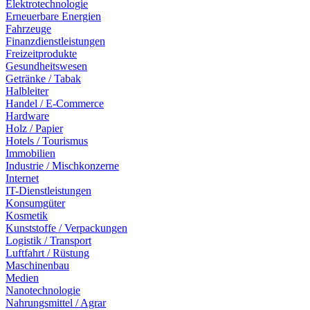
Elektrotechnologie
Erneuerbare Energien
Fahrzeuge
Finanzdienstleistungen
Freizeitprodukte
Gesundheitswesen
Getränke / Tabak
Halbleiter
Handel / E-Commerce
Hardware
Holz / Papier
Hotels / Tourismus
Immobilien
Industrie / Mischkonzerne
Internet
IT-Dienstleistungen
Konsumgüter
Kosmetik
Kunststoffe / Verpackungen
Logistik / Transport
Luftfahrt / Rüstung
Maschinenbau
Medien
Nanotechnologie
Nahrungsmittel / Agrar