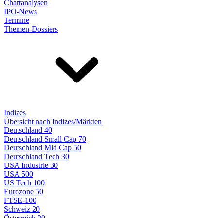
Chartanalysen
IPO-News
Termine
Themen-Dossiers
Indizes
Übersicht nach Indizes/Märkten
Deutschland 40
Deutschland Small Cap 70
Deutschland Mid Cap 50
Deutschland Tech 30
USA Industrie 30
USA 500
US Tech 100
Eurozone 50
FTSE-100
Schweiz 20
Österreich 20