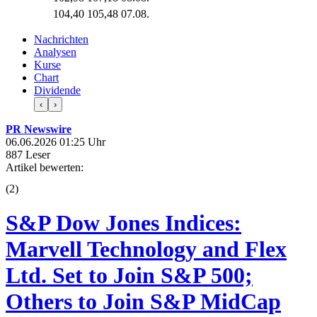
104,40
105,48
07.08.
Nachrichten
Analysen
Kurse
Chart
Dividende
‹
›
PR Newswire
06.06.2026 01:25 Uhr
887 Leser
Artikel bewerten:
(
2
)
S&P Dow Jones Indices:
Marvell Technology and Flex
Ltd. Set to Join S&P 500;
Others to Join S&P MidCap