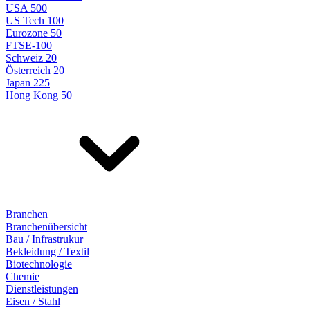
USA 500
US Tech 100
Eurozone 50
FTSE-100
Schweiz 20
Österreich 20
Japan 225
Hong Kong 50
Branchen
Branchenübersicht
Bau / Infrastrukur
Bekleidung / Textil
Biotechnologie
Chemie
Dienstleistungen
Eisen / Stahl