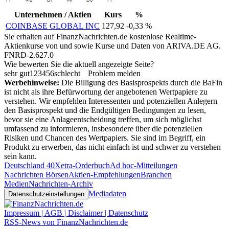
Unternehmen / Aktien
Kurs
%
COINBASE GLOBAL INC
127,92
-0,33 %
Sie erhalten auf FinanzNachrichten.de kostenlose Realtime-
Aktienkurse von
und
sowie Kurse und Daten von
ARIVA.DE AG
.
FNRD-2.627.0
Wie bewerten Sie die aktuell angezeigte Seite?
sehr gut
1
2
3
4
5
6
schlecht
Problem melden
Werbehinweise:
Die Billigung des Basisprospekts durch die BaFin
ist nicht als ihre Befürwortung der angebotenen Wertpapiere zu
verstehen. Wir empfehlen Interessenten und potenziellen Anlegern
den Basisprospekt und die Endgültigen Bedingungen zu lesen,
bevor sie eine Anlageentscheidung treffen, um sich möglichst
umfassend zu informieren, insbesondere über die potenziellen
Risiken und Chancen des Wertpapiers. Sie sind im Begriff, ein
Produkt zu erwerben, das nicht einfach ist und schwer zu verstehen
sein kann.
Deutschland 40
Xetra-Orderbuch
Ad hoc-Mitteilungen
Nachrichten Börsen
Aktien-Empfehlungen
Branchen
Medien
Nachrichten-Archiv
Mediadaten
Datenschutzeinstellungen
Impressum | AGB | Disclaimer | Datenschutz
RSS-News von FinanzNachrichten.de