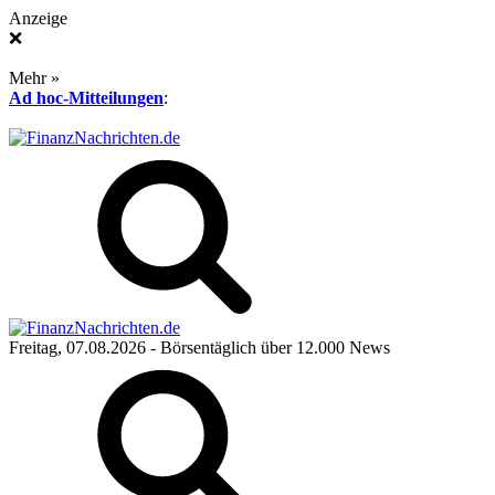
Anzeige
❌
Mehr »
Ad hoc-Mitteilungen
:
Freitag, 07.08.2026
- Börsentäglich über 12.000 News