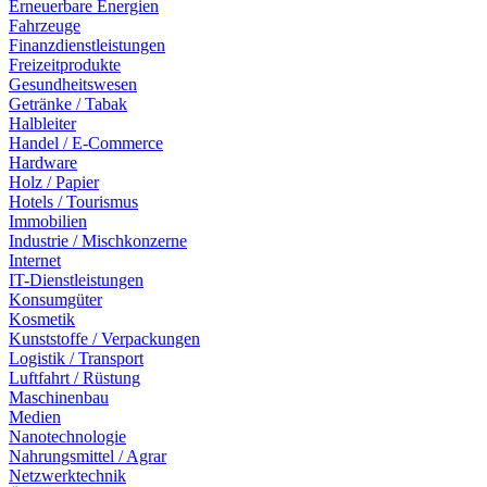
Erneuerbare Energien
Fahrzeuge
Finanzdienstleistungen
Freizeitprodukte
Gesundheitswesen
Getränke / Tabak
Halbleiter
Handel / E-Commerce
Hardware
Holz / Papier
Hotels / Tourismus
Immobilien
Industrie / Mischkonzerne
Internet
IT-Dienstleistungen
Konsumgüter
Kosmetik
Kunststoffe / Verpackungen
Logistik / Transport
Luftfahrt / Rüstung
Maschinenbau
Medien
Nanotechnologie
Nahrungsmittel / Agrar
Netzwerktechnik