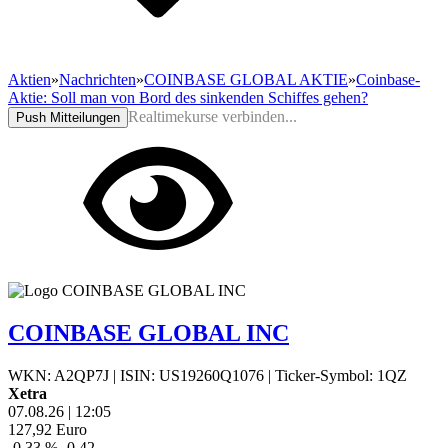
Aktien
»
Nachrichten
»
COINBASE GLOBAL AKTIE
»
Coinbase-
Aktie: Soll man von Bord des sinkenden Schiffes gehen?
Realtimekurse verbinden...
Push Mitteilungen
COINBASE GLOBAL INC
WKN: A2QP7J
|
ISIN: US19260Q1076
|
Ticker-Symbol: 1QZ
Xetra
07.08.26
|
12:05
127,92
Euro
-0,33 %
-0,42