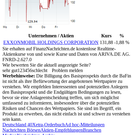
Unternehmen / Aktien
Kurs
%
EXXONMOBIL HOLDINGS CORPORATION
131,88
-1,88 %
Sie erhalten auf FinanzNachrichten.de kostenlose Realtime-
Aktienkurse von
und
sowie Kurse und Daten von
ARIVA.DE AG
.
FNRD-2.627.0
Wie bewerten Sie die aktuell angezeigte Seite?
sehr gut
1
2
3
4
5
6
schlecht
Problem melden
Werbehinweise:
Die Billigung des Basisprospekts durch die BaFin
ist nicht als ihre Befürwortung der angebotenen Wertpapiere zu
verstehen. Wir empfehlen Interessenten und potenziellen Anlegern
den Basisprospekt und die Endgültigen Bedingungen zu lesen,
bevor sie eine Anlageentscheidung treffen, um sich möglichst
umfassend zu informieren, insbesondere über die potenziellen
Risiken und Chancen des Wertpapiers. Sie sind im Begriff, ein
Produkt zu erwerben, das nicht einfach ist und schwer zu verstehen
sein kann.
Deutschland 40
Xetra-Orderbuch
Ad hoc-Mitteilungen
Nachrichten Börsen
Aktien-Empfehlungen
Branchen