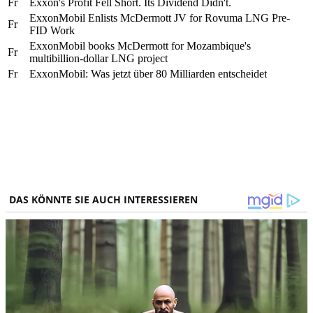
Fr
Exxon's Profit Fell Short. Its Dividend Didn't.
ExxonMobil Enlists McDermott JV for Rovuma LNG Pre-
Fr
FID Work
ExxonMobil books McDermott for Mozambique's
Fr
multibillion-dollar LNG project
Fr
ExxonMobil: Was jetzt über 80 Milliarden entscheidet