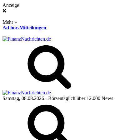
Anzeige
❌
Mehr »
Ad hoc-Mitteilungen
:
Samstag, 08.08.2026
- Börsentäglich über 12.000 News