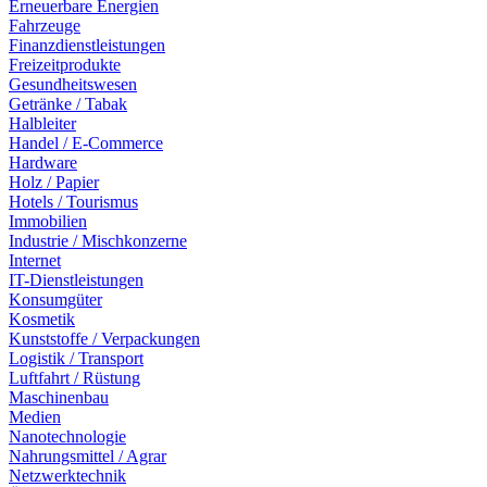
Erneuerbare Energien
Fahrzeuge
Finanzdienstleistungen
Freizeitprodukte
Gesundheitswesen
Getränke / Tabak
Halbleiter
Handel / E-Commerce
Hardware
Holz / Papier
Hotels / Tourismus
Immobilien
Industrie / Mischkonzerne
Internet
IT-Dienstleistungen
Konsumgüter
Kosmetik
Kunststoffe / Verpackungen
Logistik / Transport
Luftfahrt / Rüstung
Maschinenbau
Medien
Nanotechnologie
Nahrungsmittel / Agrar
Netzwerktechnik