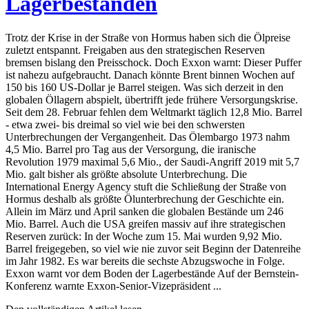
Lagerbeständen
Trotz der Krise in der Straße von Hormus haben sich die Ölpreise
zuletzt entspannt. Freigaben aus den strategischen Reserven
bremsen bislang den Preisschock. Doch Exxon warnt: Dieser Puffer
ist nahezu aufgebraucht. Danach könnte Brent binnen Wochen auf
150 bis 160 US-Dollar je Barrel steigen. Was sich derzeit in den
globalen Öllagern abspielt, übertrifft jede frühere Versorgungskrise.
Seit dem 28. Februar fehlen dem Weltmarkt täglich 12,8 Mio. Barrel
- etwa zwei- bis dreimal so viel wie bei den schwersten
Unterbrechungen der Vergangenheit. Das Ölembargo 1973 nahm
4,5 Mio. Barrel pro Tag aus der Versorgung, die iranische
Revolution 1979 maximal 5,6 Mio., der Saudi-Angriff 2019 mit 5,7
Mio. galt bisher als größte absolute Unterbrechung. Die
International Energy Agency stuft die Schließung der Straße von
Hormus deshalb als größte Ölunterbrechung der Geschichte ein.
Allein im März und April sanken die globalen Bestände um 246
Mio. Barrel. Auch die USA greifen massiv auf ihre strategischen
Reserven zurück: In der Woche zum 15. Mai wurden 9,92 Mio.
Barrel freigegeben, so viel wie nie zuvor seit Beginn der Datenreihe
im Jahr 1982. Es war bereits die sechste Abzugswoche in Folge.
Exxon warnt vor dem Boden der Lagerbestände Auf der Bernstein-
Konferenz warnte Exxon-Senior-Vizepräsident ...