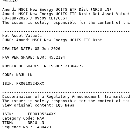
Amundi MSCI New Energy UCITS ETF Dist (NRJU LN) 

Amundi MSCI New Energy UCITS ETF Dist: Net Asset Value(
08-Jun-2026 / 09:09 CET/CEST 

The issuer is solely responsible for the content of thi
=------------------------------------------------------
Net Asset Value(s) 

FUND: Amundi MSCI New Energy UCITS ETF Dist 

DEALING DATE: 05-Jun-2026 

NAV PER SHARE: EUR: 45.2194 

NUMBER OF SHARES IN ISSUE: 21364772 

CODE: NRJU LN 

ISIN: FR0010524XXX 

=------------------------------------------------------
Dissemination of a Regulatory Announcement, transmitted
The issuer is solely responsible for the content of thi
View original content: EQS News 

=------------------------------------------------------
ISIN:      FR0010524XXX 

Category Code: NAV 

TIDM:      NRJU LN 

Sequence No.:  430423 
