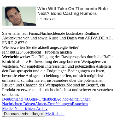
Sie erhalten auf FinanzNachrichten.de kostenlose Realtime-
Aktienkurse von
und
sowie Kurse und Daten von
ARIVA.DE AG
.
FNRD-2.627.0
Wie bewerten Sie die aktuell angezeigte Seite?
sehr gut
1
2
3
4
5
6
schlecht
Problem melden
Werbehinweise:
Die Billigung des Basisprospekts durch die BaFin
ist nicht als ihre Befürwortung der angebotenen Wertpapiere zu
verstehen. Wir empfehlen Interessenten und potenziellen Anlegern
den Basisprospekt und die Endgültigen Bedingungen zu lesen,
bevor sie eine Anlageentscheidung treffen, um sich möglichst
umfassend zu informieren, insbesondere über die potenziellen
Risiken und Chancen des Wertpapiers. Sie sind im Begriff, ein
Produkt zu erwerben, das nicht einfach ist und schwer zu verstehen
sein kann.
Deutschland 40
Xetra-Orderbuch
Ad hoc-Mitteilungen
Nachrichten Börsen
Aktien-Empfehlungen
Branchen
Medien
Nachrichten-Archiv
Mediadaten
Datenschutzeinstellungen