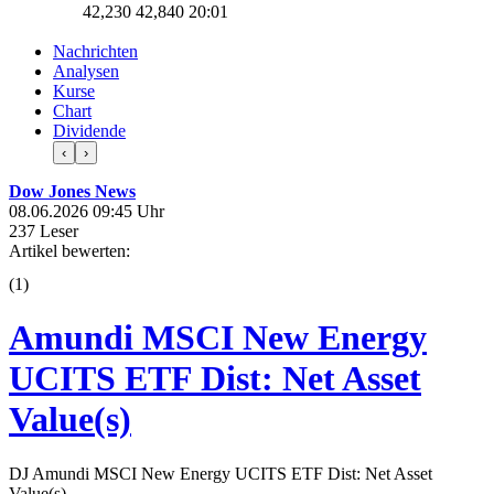
42,235
42,845
20:01
Nachrichten
Analysen
Kurse
Chart
Dividende
‹
›
Dow Jones News
08.06.2026 09:45 Uhr
237 Leser
Artikel bewerten:
(
1
)
Amundi MSCI New Energy
UCITS ETF Dist: Net Asset
Value(s)
DJ Amundi MSCI New Energy UCITS ETF Dist: Net Asset
Value(s)