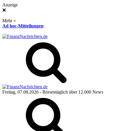
Anzeige
❌
Mehr »
Ad hoc-Mitteilungen
:
Freitag, 07.08.2026
- Börsentäglich über 12.000 News