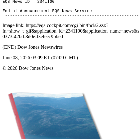
EQS News ID:  2341100 

End of Announcement EQS News Service 

Image link: https://eqs-cockpit.com/cgi-bin/fncls2.ssx?
fn=show_t_gif&application_id=2341100&application_name=news
0373-42bd-8d0e-f3efeec9bbed
(END) Dow Jones Newswires
June 08, 2026 03:09 ET (07:09 GMT)
© 2026 Dow Jones News