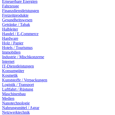
Erneuerbare Energien
Fahrzeuge
Finanzdienstleistungen
Freizeitprodukte
Gesundheitswesen
Getränke / Tabak
Halbleiter
Handel / E-Commerce
Hardware
Holz / Papier
Hotels / Tourismus
Immobilien
Industrie / Mischkonzerne
Internet
IT-Dienstleistungen
Konsumgüter
Kosmetik
Kunststoffe / Verpackungen
Logistik / Transport
Luftfahrt / Rüstung
Maschinenbau
Medien
Nanotechnologie
Nahrungsmittel / Agrar
Netzwerktechnik