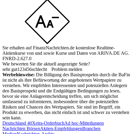
Sie erhalten auf FinanzNachrichten.de kostenlose Realtime-
Aktienkurse von
und
sowie Kurse und Daten von
ARIVA.DE AG
.
FNRD-2.627.0
Wie bewerten Sie die aktuell angezeigte Seite?
sehr gut
1
2
3
4
5
6
schlecht
Problem melden
Werbehinweise:
Die Billigung des Basisprospekts durch die BaFin
ist nicht als ihre Befürwortung der angebotenen Wertpapiere zu
verstehen. Wir empfehlen Interessenten und potenziellen Anlegern
den Basisprospekt und die Endgültigen Bedingungen zu lesen,
bevor sie eine Anlageentscheidung treffen, um sich möglichst
umfassend zu informieren, insbesondere über die potenziellen
Risiken und Chancen des Wertpapiers. Sie sind im Begriff, ein
Produkt zu erwerben, das nicht einfach ist und schwer zu verstehen
sein kann.
Deutschland 40
Xetra-Orderbuch
Ad hoc-Mitteilungen
Nachrichten Börsen
Aktien-Empfehlungen
Branchen
Medien
Nachrichten-Archiv