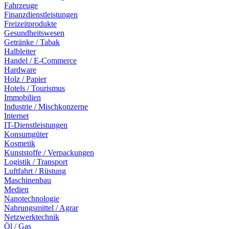
Fahrzeuge
Finanzdienstleistungen
Freizeitprodukte
Gesundheitswesen
Getränke / Tabak
Halbleiter
Handel / E-Commerce
Hardware
Holz / Papier
Hotels / Tourismus
Immobilien
Industrie / Mischkonzerne
Internet
IT-Dienstleistungen
Konsumgüter
Kosmetik
Kunststoffe / Verpackungen
Logistik / Transport
Luftfahrt / Rüstung
Maschinenbau
Medien
Nanotechnologie
Nahrungsmittel / Agrar
Netzwerktechnik
Öl / Gas