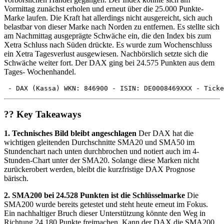
Vormittag zunächst erholen und erneut über die 25.000 Punkte-
Marke laufen. Die Kraft hat allerdings nicht ausgereicht, sich auch
belastbar von dieser Marke nach Norden zu entfernen. Es stellte sich
am Nachmittag ausgeprägte Schwäche ein, die den Index bis zum
Xetra Schluss nach Süden drückte. Es wurde zum Wochenschluss
ein Xetra Tagesverlust ausgewiesen. Nachbörslich setzte sich die
Schwäche weiter fort. Der DAX ging bei 24.575 Punkten aus dem
Tages- Wochenhandel.
 - DAX (Kassa) WKN: 846900 - ISIN: DE0008469XXX - Ticke
?? Key Takeaways
1. Technisches Bild bleibt angeschlagen
Der DAX hat die
wichtigen gleitenden Durchschnitte SMA20 und SMA50 im
Stundenchart nach unten durchbrochen und notiert auch im 4-
Stunden-Chart unter der SMA20. Solange diese Marken nicht
zurückerobert werden, bleibt die kurzfristige DAX Prognose
bärisch.
2. SMA200 bei 24.528 Punkten ist die Schlüsselmarke
Die
SMA200 wurde bereits getestet und steht heute erneut im Fokus.
Ein nachhaltiger Bruch dieser Unterstützung könnte den Weg in
Richtung 24.180 Punkte freimachen. Kann der DAX die SMA200