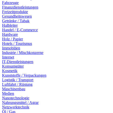
Fahrzeuge
Finanzdienstleistungen
Freizeitprodukte
Gesundheitswesen
Getränke / Tabak
Halbleiter
Handel / E-Commerce
Hardware
Holz / Papier
Hotels / Tourismus
Immobilien
Industrie / Mischkonzerne
Internet
IT-Dienstleistungen
Konsumgüter
Kosmetik
Kunststoffe / Verpackungen
Logistik / Transport
Luftfahrt / Rüstung
Maschinenbau
Medien
Nanotechnologie
Nahrungsmittel / Agrar
Netzwerktechnik
Öl / Gas