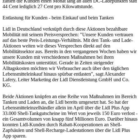
zahlen die Kunden einen Monat lang an allen DC-Ladepunkten statt
44 Cent lediglich 27 Cent pro Kilowattstunde.
Entlastung für Kunden - beim Einkauf und beim Tanken
Lidl in Deutschland verknüpft durch diese Aktionen bezahlbare
Mobilität mit seinem Preisversprechen: "Unsere Kunden vertrauen
auf das beste Preis-Leistungs-Verhältnis. Mit den Tank- und Lade-
Aktionen weiten wir dieses Versprechen direkt auf den
Mobilitätssektor aus. Bereits in den vergangenen Wochen haben wir
unsere Kunden mit verschiedenen Maßnahmen bei ihren
Mobilitätskosten unterstützt. Gerade in Zeiten steigender
Alltagskosten möchten wir Verbraucher auch über den täglichen
Lebensmitteleinkauf hinaus spürbar entlasten", sagt Alexander
Lafery, Leiter Marketing der Lidl Dienstleistung GmbH und Co.
KG.
Beide Aktionen knüpfen an eine Reihe von Maßnahmen im Bereich
Tanken und Laden an, die Lidl bereits umgesetzt hat. So hat der
Lebensmitteleinzelhändler allein im April über die Lidl Plus App
33.000 Shell-Tankgutscheine im Wert von jeweils 150 Euro verlost -
ein Gesamtvolumen von knapp fünf Millionen Euro. Darüber hinaus
konnten Lidl-Kunden durch Rabatt-Kooperationen an Shell-
Zapfsäulen und Shell-Recharge-Ladestationen über die Lidl Plus
App sparen.