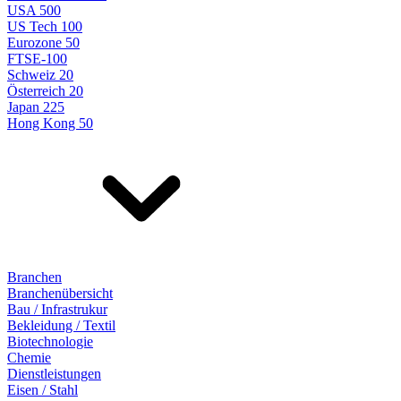
USA 500
US Tech 100
Eurozone 50
FTSE-100
Schweiz 20
Österreich 20
Japan 225
Hong Kong 50
Branchen
Branchenübersicht
Bau / Infrastrukur
Bekleidung / Textil
Biotechnologie
Chemie
Dienstleistungen
Eisen / Stahl