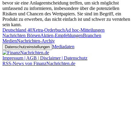
bevor sie eine Anlageentscheidung treffen, um sich möglichst
umfassend zu informieren, insbesondere über die potenziellen
Risiken und Chancen des Wertpapiers. Sie sind im Begriff, ein
Produkt zu erwerben, das nicht einfach ist und schwer zu verstehen
sein kann.
Deutschland 40
Xetra-Orderbuch
Ad hoc-Mitteilungen
Nachrichten Börsen
Aktien-Empfehlungen
Branchen
Medien
Nachrichten-Archiv
Mediadaten
Datenschutzeinstellungen
Impressum | AGB | Disclaimer | Datenschutz
RSS-News von FinanzNachrichten.de