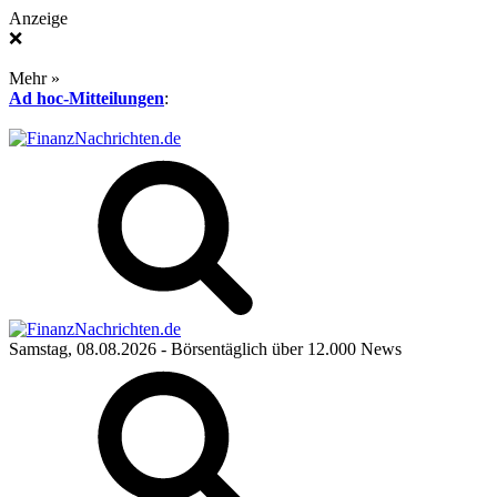
Anzeige
❌
Mehr »
Ad hoc-Mitteilungen
:
Samstag, 08.08.2026
- Börsentäglich über 12.000 News