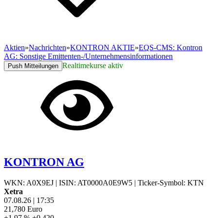
Aktien
»
Nachrichten
»
KONTRON AKTIE
»
EQS-CMS: Kontron
AG: Sonstige Emittenten-/Unternehmensinformationen
Realtimekurse aktiv
Push Mitteilungen
KONTRON AG
WKN: A0X9EJ
|
ISIN: AT0000A0E9W5
|
Ticker-Symbol: KTN
Xetra
07.08.26
|
17:35
21,780
Euro
+1,97 %
+0,420