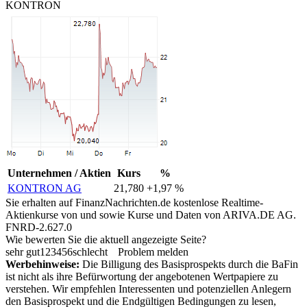
KONTRON
Unternehmen / Aktien
Kurs
%
KONTRON AG
21,780
+1,97 %
Sie erhalten auf FinanzNachrichten.de kostenlose Realtime-
Aktienkurse von
und
sowie Kurse und Daten von
ARIVA.DE AG
.
FNRD-2.627.0
Wie bewerten Sie die aktuell angezeigte Seite?
sehr gut
1
2
3
4
5
6
schlecht
Problem melden
Werbehinweise:
Die Billigung des Basisprospekts durch die BaFin
ist nicht als ihre Befürwortung der angebotenen Wertpapiere zu
verstehen. Wir empfehlen Interessenten und potenziellen Anlegern
den Basisprospekt und die Endgültigen Bedingungen zu lesen,