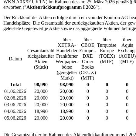
WKN A0X9EJ, KTN) im Rahmen des am 25. März 2026 gemäß § 65 
erworben ("
Aktienrückkaufprogramm I 2026
").
Der Rückkauf der Aktien erfolgte durch ein von der Kontron AG beau
Handelsplätze. Die Gesamtzahl der zurückgekauften Aktien, der gewic
geleistete Gegenwert je Aktie sowie das aggregierte Volumen betruge
über
über
über
über
XETRA-
CBOE
Turquoise
Aquis
Gesamtanzahl
Handel der
Europe -
Europe
Exchang
rückgekaufter
Frankfurter
DXE
(TQEX)
(AQEU)
Datum
Aktien
Wertpapier-
Order
(MTF)
(MTF)
(Stück)
börse
Books
(geregelter
(CEUX)
Markt)
(MTF)
Total
98,990
98,990
0
0
0
01.06.2026
20,000
20,000
0
0
0
02.06.2026
20,000
20,000
0
0
0
03.06.2026
20,000
20,000
0
0
0
04.06.2026
18,990
18,990
0
0
0
05.06.2026
20,000
20,000
0
0
0
Die Gesamtzahl der im Rahmen des Aktienrückkaufprogramms I 2026 