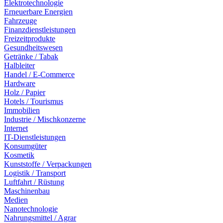
Elektrotechnologie
Erneuerbare Energien
Fahrzeuge
Finanzdienstleistungen
Freizeitprodukte
Gesundheitswesen
Getränke / Tabak
Halbleiter
Handel / E-Commerce
Hardware
Holz / Papier
Hotels / Tourismus
Immobilien
Industrie / Mischkonzerne
Internet
IT-Dienstleistungen
Konsumgüter
Kosmetik
Kunststoffe / Verpackungen
Logistik / Transport
Luftfahrt / Rüstung
Maschinenbau
Medien
Nanotechnologie
Nahrungsmittel / Agrar