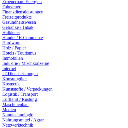
Erneuerbare Energien
Fahrzeuge
Finanzdienstleistungen
Freizeitprodukte
Gesundheitswesen
Getränke / Tabak
Halbleiter
Handel / E-Commerce
Hardware
Holz / Papier
Hotels / Tourismus
Immobilien
Industrie / Mischkonzerne
Internet
IT-Dienstleistungen
Konsumgüter
Kosmetik
Kunststoffe / Verpackungen
Logistik / Transport
Luftfahrt / Rüstung
Maschinenbau
Medien
Nanotechnologie
Nahrungsmittel / Agrar
Netzwerktechnik