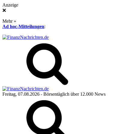
Anzeige
❌
Mehr »
Ad hoc-Mitteilungen
:
Freitag, 07.08.2026
- Börsentäglich über 12.000 News