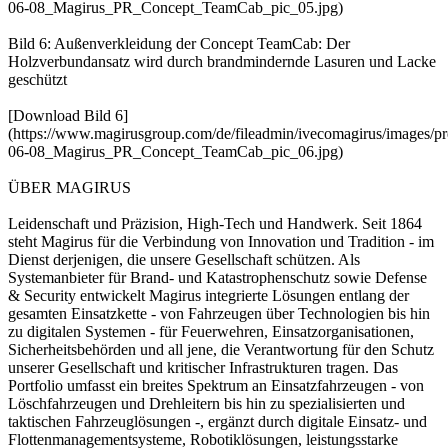
06-08_Magirus_PR_Concept_TeamCab_pic_05.jpg)
Bild 6: Außenverkleidung der Concept TeamCab: Der
Holzverbundansatz wird durch brandmindernde Lasuren und Lacke
geschützt
[Download Bild 6]
(https://www.magirusgroup.com/de/fileadmin/ivecomagirus/images/pr
06-08_Magirus_PR_Concept_TeamCab_pic_06.jpg)
ÜBER MAGIRUS
Leidenschaft und Präzision, High-Tech und Handwerk. Seit 1864
steht Magirus für die Verbindung von Innovation und Tradition - im
Dienst derjenigen, die unsere Gesellschaft schützen. Als
Systemanbieter für Brand- und Katastrophenschutz sowie Defense
& Security entwickelt Magirus integrierte Lösungen entlang der
gesamten Einsatzkette - von Fahrzeugen über Technologien bis hin
zu digitalen Systemen - für Feuerwehren, Einsatzorganisationen,
Sicherheitsbehörden und all jene, die Verantwortung für den Schutz
unserer Gesellschaft und kritischer Infrastrukturen tragen. Das
Portfolio umfasst ein breites Spektrum an Einsatzfahrzeugen - von
Löschfahrzeugen und Drehleitern bis hin zu spezialisierten und
taktischen Fahrzeuglösungen -, ergänzt durch digitale Einsatz- und
Flottenmanagementsysteme, Robotiklösungen, leistungsstarke