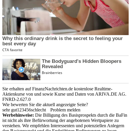
Sie erhalten auf FinanzNachrichten.de kostenlose Realtime-
Aktienkurse von
und
sowie Kurse und Daten von
ARIVA.DE AG
.
FNRD-2.627.0
Wie bewerten Sie die aktuell angezeigte Seite?
sehr gut
1
2
3
4
5
6
schlecht
Problem melden
Werbehinweise:
Die Billigung des Basisprospekts durch die BaFin
ist nicht als ihre Befürwortung der angebotenen Wertpapiere zu
verstehen. Wir empfehlen Interessenten und potenziellen Anlegern
den Basisprospekt und die Endgültigen Bedingungen zu lesen,