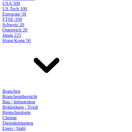
USA 500
US Tech 100
Eurozone 50
FTSE-100
Schweiz 20
Österreich 20
Japan 225
Hong Kong 50
Branchen
Branchenübersicht
Bau / Infrastrukur
Bekleidung / Textil
Biotechnologie
Chemie
Dienstleistungen
Eisen / Stahl