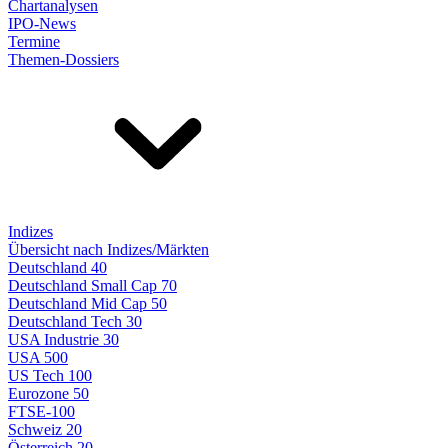
Chartanalysen
IPO-News
Termine
Themen-Dossiers
Indizes
Übersicht nach Indizes/Märkten
Deutschland 40
Deutschland Small Cap 70
Deutschland Mid Cap 50
Deutschland Tech 30
USA Industrie 30
USA 500
US Tech 100
Eurozone 50
FTSE-100
Schweiz 20
Österreich 20