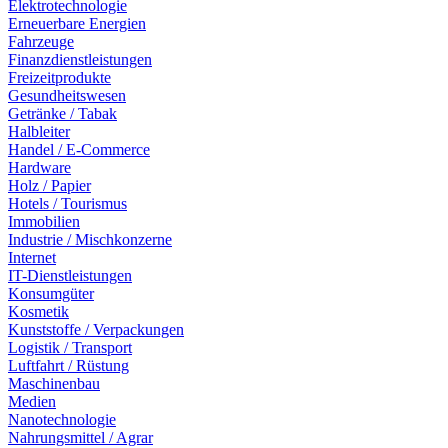
Elektrotechnologie
Erneuerbare Energien
Fahrzeuge
Finanzdienstleistungen
Freizeitprodukte
Gesundheitswesen
Getränke / Tabak
Halbleiter
Handel / E-Commerce
Hardware
Holz / Papier
Hotels / Tourismus
Immobilien
Industrie / Mischkonzerne
Internet
IT-Dienstleistungen
Konsumgüter
Kosmetik
Kunststoffe / Verpackungen
Logistik / Transport
Luftfahrt / Rüstung
Maschinenbau
Medien
Nanotechnologie
Nahrungsmittel / Agrar