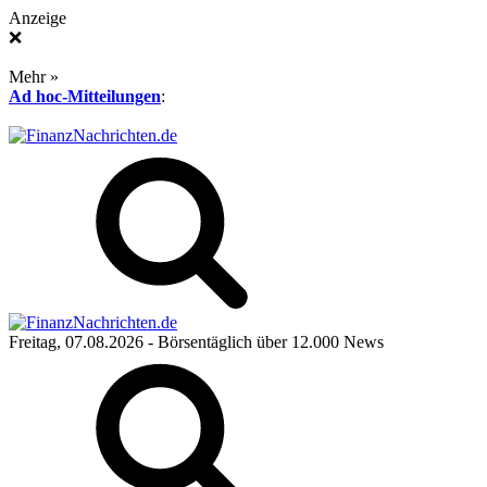
Anzeige
❌
Mehr »
Ad hoc-Mitteilungen
:
Freitag, 07.08.2026
- Börsentäglich über 12.000 News