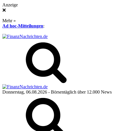
Anzeige
❌
Mehr »
Ad hoc-Mitteilungen
:
Donnerstag, 06.08.2026
- Börsentäglich über 12.000 News