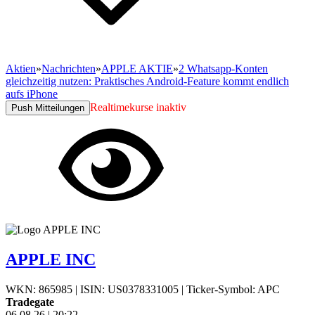
Aktien
»
Nachrichten
»
APPLE AKTIE
»
2 Whatsapp-Konten
gleichzeitig nutzen: Praktisches Android-Feature kommt endlich
aufs iPhone
Realtimekurse inaktiv
Push Mitteilungen
APPLE INC
WKN: 865985
|
ISIN: US0378331005
|
Ticker-Symbol: APC
Tradegate
06.08.26
|
20:22