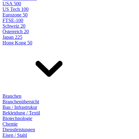
USA 500
US Tech 100
Eurozone 50
FTSE-100
Schweiz 20
Österreich 20
Japan 225
Hong Kong 50
Branchen
Branchenübersicht
Bau / Infrastrukur
Bekleidung / Textil
Biotechnologie
Chemie
Dienstleistungen
Eisen / Stahl