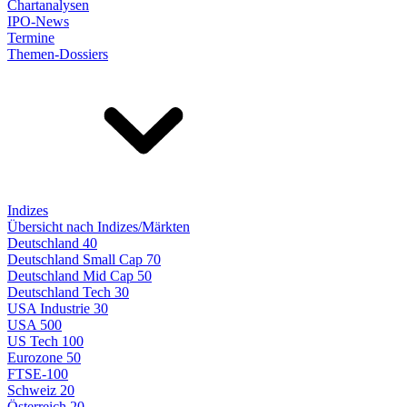
Chartanalysen
IPO-News
Termine
Themen-Dossiers
Indizes
Übersicht nach Indizes/Märkten
Deutschland 40
Deutschland Small Cap 70
Deutschland Mid Cap 50
Deutschland Tech 30
USA Industrie 30
USA 500
US Tech 100
Eurozone 50
FTSE-100
Schweiz 20
Österreich 20