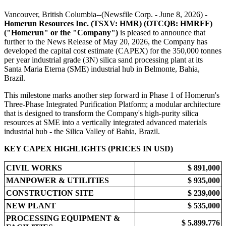
Vancouver, British Columbia--(Newsfile Corp. - June 8, 2026) -
Homerun Resources Inc. (TSXV: HMR) (OTCQB: HMRFF)
("Homerun" or the "Company")
is pleased to announce that
further to the News Release of May 20, 2026, the Company has
developed the capital cost estimate (CAPEX) for the 350,000 tonnes
per year industrial grade (3N) silica sand processing plant at its
Santa Maria Eterna (SME) industrial hub in Belmonte, Bahia,
Brazil.
This milestone marks another step forward in Phase 1 of Homerun's
Three-Phase Integrated Purification Platform; a modular architecture
that is designed to transform the Company's high-purity silica
resources at SME into a vertically integrated advanced materials
industrial hub - the Silica Valley of Bahia, Brazil.
KEY CAPEX HIGHLIGHTS (PRICES IN USD)
CIVIL WORKS
$ 891,000
MANPOWER & UTILITIES
$ 935,000
CONSTRUCTION SITE
$ 239,000
NEW PLANT
$ 535,000
PROCESSING EQUIPMENT &
$ 5,899,776