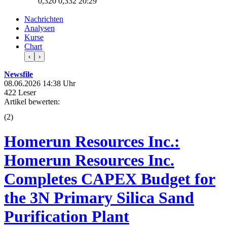
0,320
0,332
20:29
Nachrichten
Analysen
Kurse
Chart
‹
›
Newsfile
08.06.2026 14:38 Uhr
422 Leser
Artikel bewerten:
(
2
)
Homerun Resources Inc.:
Homerun Resources Inc.
Completes CAPEX Budget for
the 3N Primary Silica Sand
Purification Plant