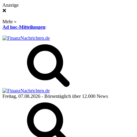
Anzeige
❌
Mehr »
Ad hoc-Mitteilungen
:
Freitag, 07.08.2026
- Börsentäglich über 12.000 News