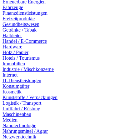
Erneuerbare Energien
Fahrzeuge
Finanzdienstleistungen
Freizeitprodukte
Gesundheitswesen
Getränke / Tabak
Halbleiter
Handel / E-Commerce
Hardware
Holz / Papier
Hotels / Tourismus
Immobilien
Industrie / Mischkonzerne
Internet
IT-Dienstleistungen
Konsumgüter
Kosmetik
Kunststoffe / Verpackungen
Logistik / Transport
Luftfahrt / Rüstung
Maschinenbau
Medien
Nanotechnologie
Nahrungsmittel / Agrar
Netzwerktechnik