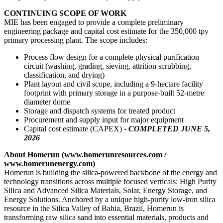
CONTINUING SCOPE OF WORK
MIE has been engaged to provide a complete preliminary
engineering package and capital cost estimate for the 350,000 tpy
primary processing plant. The scope includes:
Process flow design for a complete physical purification
circuit (washing, grading, sieving, attrition scrubbing,
classification, and drying)
Plant layout and civil scope, including a 9-hectare facility
footprint with primary storage in a purpose-built 52-metre
diameter dome
Storage and dispatch systems for treated product
Procurement and supply input for major equipment
Capital cost estimate (CAPEX) -
COMPLETED JUNE 5,
2026
About Homerun (
www.homerunresources.com
/
www.homerunenergy.com
)
Homerun is building the silica-powered backbone of the energy and
technology transitions across multiple focused verticals: High Purity
Silica and Advanced Silica Materials, Solar, Energy Storage, and
Energy Solutions. Anchored by a unique high-purity low-iron silica
resource in the Silica Valley of Bahia, Brazil, Homerun is
transforming raw silica sand into essential materials, products and