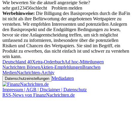
Wie bewerten Sie die aktuell angezeigte Seite?
sehr gut
1
2
3
4
5
6
schlecht
Problem melden
Werbehinweise:
Die Billigung des Basisprospekts durch die BaFin
ist nicht als ihre Befürwortung der angebotenen Wertpapiere zu
verstehen. Wir empfehlen Interessenten und potenziellen Anlegern
den Basisprospekt und die Endgültigen Bedingungen zu lesen,
bevor sie eine Anlageentscheidung treffen, um sich möglichst
umfassend zu informieren, insbesondere über die potenziellen
Risiken und Chancen des Wertpapiers. Sie sind im Begriff, ein
Produkt zu erwerben, das nicht einfach ist und schwer zu verstehen
sein kann.
Deutschland 40
Xetra-Orderbuch
Ad hoc-Mitteilungen
Nachrichten Börsen
Aktien-Empfehlungen
Branchen
Medien
Nachrichten-Archiv
Mediadaten
Datenschutzeinstellungen
Impressum | AGB | Disclaimer | Datenschutz
RSS-News von FinanzNachrichten.de