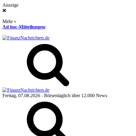
Anzeige
❌
Mehr »
Ad hoc-Mitteilungen
:
Freitag, 07.08.2026
- Börsentäglich über 12.000 News