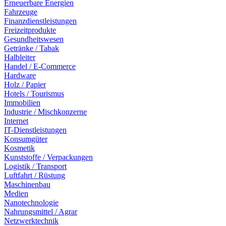
Erneuerbare Energien
Fahrzeuge
Finanzdienstleistungen
Freizeitprodukte
Gesundheitswesen
Getränke / Tabak
Halbleiter
Handel / E-Commerce
Hardware
Holz / Papier
Hotels / Tourismus
Immobilien
Industrie / Mischkonzerne
Internet
IT-Dienstleistungen
Konsumgüter
Kosmetik
Kunststoffe / Verpackungen
Logistik / Transport
Luftfahrt / Rüstung
Maschinenbau
Medien
Nanotechnologie
Nahrungsmittel / Agrar
Netzwerktechnik