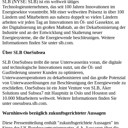
SLB (NYSE: SLB) ist ein weltweit tätiges
Technologieunternehmen, das seit 100 Jahren Innovationen im
Energiesektor vorantreibt. Mit einer weltweiten Präsenz in über 100
Ländern und Mitarbeitern aus nahezu doppelt so vielen Ländern
arbeiten wir jeden Tag an Innovationen im Öl- und Gassektor, an
der Digitalisierung im großen Maßstab, an der Dekarbonisierung der
Industrie und an der Entwicklung und Skalierung neuer
Energiesysteme, die die Energiewende beschleunigen. Weitere
Informationen finden Sie unter slb.com.
Über SLB OneSubsea
SLB OneSubsea treibt die neue Unterwasserära voran, die digitale
und technologische Innovationen nutzt, um die Öl- und
Gasförderung unserer Kunden zu optimieren,
Unterwasseroperationen zu dekarbonisieren und das große Potenzial
von Unterwasserlösungen zur Beschleunigung der Energiewende zu
erschließen. OneSubsea ist ein Joint Venture von SLB, Aker
Solutions und Subsea7 mit Hauptsitz in Oslo und Houston und
10.000 Mitarbeitern weltweit. Weitere Informationen finden Sie
unter onesubsea.slb.com.
Warnhinweis bezüglich zukunftsgerichteter Aussagen
Diese Pressemitteilung enthält "zukunftsgerichtete Aussagen" im
Sinne der US-Bundeswertpapiergesetze, d. h. Aussagen über die