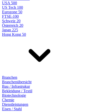
USA 500
US Tech 100
Eurozone 50
FTSE-100
Schweiz 20
Österreich 20
Japan 225
Hong Kong 50
Branchen
Branchenübersicht
Bau / Infrastrukur
Bekleidung / Textil
Biotechnologie
Chemie
Dienstleistungen
Eisen / Stahl