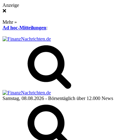
Anzeige
❌
Mehr »
Ad hoc-Mitteilungen
:
Samstag, 08.08.2026
- Börsentäglich über 12.000 News