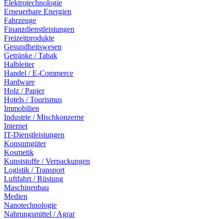
Elektrotechnologie
Erneuerbare Energien
Fahrzeuge
Finanzdienstleistungen
Freizeitprodukte
Gesundheitswesen
Getränke / Tabak
Halbleiter
Handel / E-Commerce
Hardware
Holz / Papier
Hotels / Tourismus
Immobilien
Industrie / Mischkonzerne
Internet
IT-Dienstleistungen
Konsumgüter
Kosmetik
Kunststoffe / Verpackungen
Logistik / Transport
Luftfahrt / Rüstung
Maschinenbau
Medien
Nanotechnologie
Nahrungsmittel / Agrar