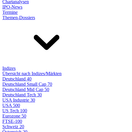
Chartanalysen
IPO-News
Termine
Themen-Dossiers
Indizes
Übersicht nach Indizes/Märkten
Deutschland 40
Deutschland Small Cap 70
Deutschland Mid Cap 50
Deutschland Tech 30
USA Industrie 30
USA 500
US Tech 100
Eurozone 50
FTSE-100
Schweiz 20
Österreich 20