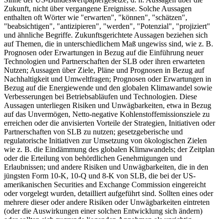
Zukunft, nicht über vergangene Ereignisse. Solche Aussagen
enthalten oft Wörter wie "erwarten", "können", "schätzen",
"beabsichtigen", "antizipieren", "werden", "Potenzial", "projiziert"
und ähnliche Begriffe. Zukunftsgerichtete Aussagen beziehen sich
auf Themen, die in unterschiedlichem Maß ungewiss sind, wie z. B.
Prognosen oder Erwartungen in Bezug auf die Einführung neuer
Technologien und Partnerschaften der SLB oder ihren erwarteten
Nutzen; Aussagen über Ziele, Pläne und Prognosen in Bezug auf
Nachhaltigkeit und Umweltfragen; Prognosen oder Erwartungen in
Bezug auf die Energiewende und den globalen Klimawandel sowie
Verbesserungen bei Betriebsabläufen und Technologien. Diese
Aussagen unterliegen Risiken und Unwägbarkeiten, etwa in Bezug
auf das Unvermögen, Netto-negative Kohlenstoffemissionsziele zu
erreichen oder die anvisierten Vorteile der Strategien, Initiativen oder
Partnerschaften von SLB zu nutzen; gesetzgeberische und
regulatorische Initiativen zur Umsetzung von ökologischen Zielen
wie z. B. die Eindämmung des globalen Klimawandels; der Zeitplan
oder die Erteilung von behördlichen Genehmigungen und
Erlaubnissen; und andere Risiken und Unwägbarkeiten, die in den
jüngsten Form 10-K, 10-Q und 8-K von SLB, die bei der US-
amerikanischen Securities and Exchange Commission eingereicht
oder vorgelegt wurden, detailliert aufgeführt sind. Sollten eines oder
mehrere dieser oder andere Risiken oder Unwägbarkeiten eintreten
(oder die Auswirkungen einer solchen Entwicklung sich ändern)