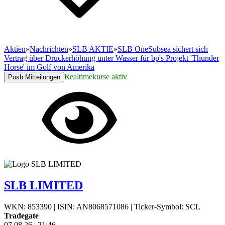
Aktien
»
Nachrichten
»
SLB AKTIE
»
SLB OneSubsea sichert sich
Vertrag über Druckerhöhung unter Wasser für bp's Projekt 'Thunder
Horse' im Golf von Amerika
Realtimekurse aktiv
Push Mitteilungen
SLB LIMITED
WKN: 853390
|
ISIN: AN8068571086
|
Ticker-Symbol: SCL
Tradegate
07.08.26
|
21:46