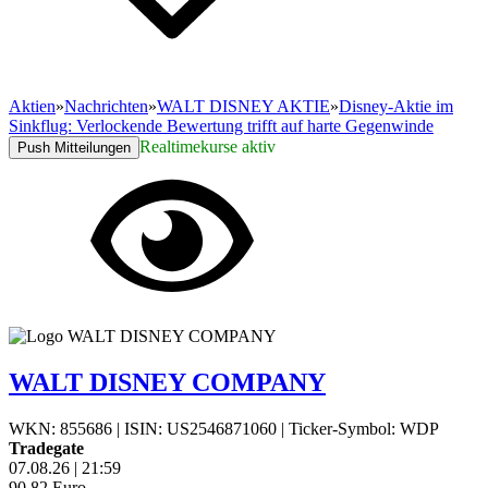
Aktien
»
Nachrichten
»
WALT DISNEY AKTIE
»
Disney-Aktie im
Sinkflug: Verlockende Bewertung trifft auf harte Gegenwinde
Realtimekurse aktiv
Push Mitteilungen
WALT DISNEY COMPANY
WKN: 855686
|
ISIN: US2546871060
|
Ticker-Symbol: WDP
Tradegate
07.08.26
|
21:59
90,82
Euro