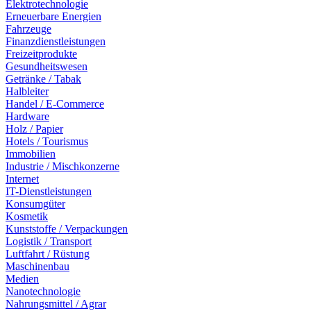
Elektrotechnologie
Erneuerbare Energien
Fahrzeuge
Finanzdienstleistungen
Freizeitprodukte
Gesundheitswesen
Getränke / Tabak
Halbleiter
Handel / E-Commerce
Hardware
Holz / Papier
Hotels / Tourismus
Immobilien
Industrie / Mischkonzerne
Internet
IT-Dienstleistungen
Konsumgüter
Kosmetik
Kunststoffe / Verpackungen
Logistik / Transport
Luftfahrt / Rüstung
Maschinenbau
Medien
Nanotechnologie
Nahrungsmittel / Agrar