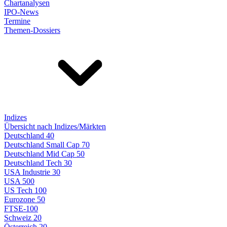
Chartanalysen
IPO-News
Termine
Themen-Dossiers
Indizes
Übersicht nach Indizes/Märkten
Deutschland 40
Deutschland Small Cap 70
Deutschland Mid Cap 50
Deutschland Tech 30
USA Industrie 30
USA 500
US Tech 100
Eurozone 50
FTSE-100
Schweiz 20
Österreich 20