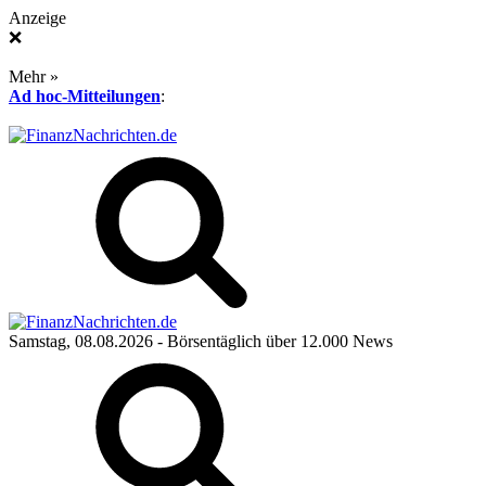
Anzeige
❌
Mehr »
Ad hoc-Mitteilungen
:
Samstag, 08.08.2026
- Börsentäglich über 12.000 News