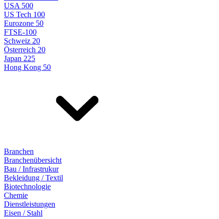
USA 500
US Tech 100
Eurozone 50
FTSE-100
Schweiz 20
Österreich 20
Japan 225
Hong Kong 50
Branchen
Branchenübersicht
Bau / Infrastrukur
Bekleidung / Textil
Biotechnologie
Chemie
Dienstleistungen
Eisen / Stahl