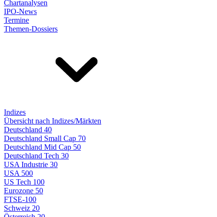
Chartanalysen
IPO-News
Termine
Themen-Dossiers
Indizes
Übersicht nach Indizes/Märkten
Deutschland 40
Deutschland Small Cap 70
Deutschland Mid Cap 50
Deutschland Tech 30
USA Industrie 30
USA 500
US Tech 100
Eurozone 50
FTSE-100
Schweiz 20
Österreich 20