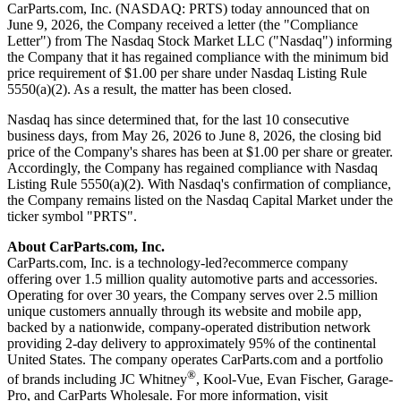
CarParts.com, Inc. (NASDAQ: PRTS) today announced that on
June 9, 2026, the Company received a letter (the "Compliance
Letter") from The Nasdaq Stock Market LLC ("Nasdaq") informing
the Company that it has regained compliance with the minimum bid
price requirement of $1.00 per share under Nasdaq Listing Rule
5550(a)(2). As a result, the matter has been closed.
Nasdaq has since determined that, for the last 10 consecutive
business days, from May 26, 2026 to June 8, 2026, the closing bid
price of the Company's shares has been at $1.00 per share or greater.
Accordingly, the Company has regained compliance with Nasdaq
Listing Rule 5550(a)(2). With Nasdaq's confirmation of compliance,
the Company remains listed on the Nasdaq Capital Market under the
ticker symbol "PRTS".
About CarParts.com, Inc.
CarParts.com, Inc. is a technology-led?ecommerce company
offering over 1.5 million quality automotive parts and accessories.
Operating for over 30 years, the Company serves over 2.5 million
unique customers annually through its website and mobile app,
backed by a nationwide, company-operated distribution network
providing 2-day delivery to approximately 95% of the continental
United States. The company operates CarParts.com and a portfolio
®
of brands including JC Whitney
, Kool-Vue, Evan Fischer, Garage-
Pro, and CarParts Wholesale. For more information, visit