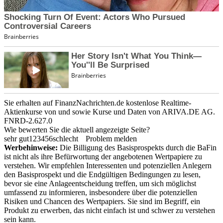
Sie erhalten auf FinanzNachrichten.de kostenlose Realtime-
Aktienkurse von
und
sowie Kurse und Daten von
ARIVA.DE AG
.
FNRD-2.627.0
Wie bewerten Sie die aktuell angezeigte Seite?
sehr gut
1
2
3
4
5
6
schlecht
Problem melden
Werbehinweise:
Die Billigung des Basisprospekts durch die BaFin
ist nicht als ihre Befürwortung der angebotenen Wertpapiere zu
verstehen. Wir empfehlen Interessenten und potenziellen Anlegern
den Basisprospekt und die Endgültigen Bedingungen zu lesen,
bevor sie eine Anlageentscheidung treffen, um sich möglichst
umfassend zu informieren, insbesondere über die potenziellen
Risiken und Chancen des Wertpapiers. Sie sind im Begriff, ein
Produkt zu erwerben, das nicht einfach ist und schwer zu verstehen
sein kann.