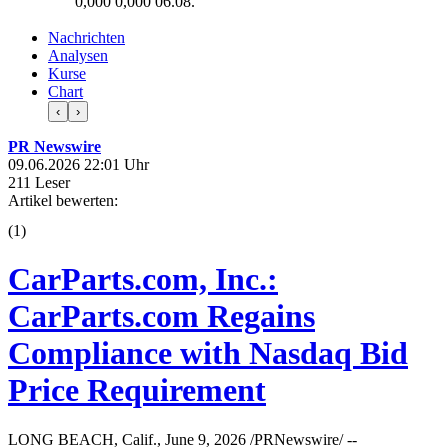
0,000
0,000
06.08.
Nachrichten
Analysen
Kurse
Chart
‹
›
PR Newswire
09.06.2026 22:01 Uhr
211 Leser
Artikel bewerten:
(
1
)
CarParts.com, Inc.:
CarParts.com Regains
Compliance with Nasdaq Bid
Price Requirement
LONG BEACH, Calif., June 9, 2026 /PRNewswire/ --