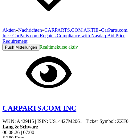
Aktien
»
Nachrichten
»
CARPARTS.COM AKTIE
»
CarParts.com,
Inc.: CarParts.com Regains Compliance with Nasdaq Bid Price
Requirement
Realtimekurse aktiv
Push Mitteilungen
CARPARTS.COM INC
WKN: A429H5
|
ISIN: US14427M2061
|
Ticker-Symbol: ZZF0
Lang & Schwarz
06.08.26
|
07:00
5,360
Euro