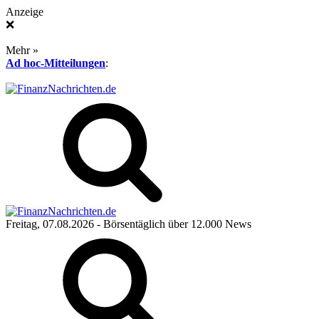
Anzeige
❌
Mehr »
Ad hoc-Mitteilungen
:
Freitag, 07.08.2026
- Börsentäglich über 12.000 News