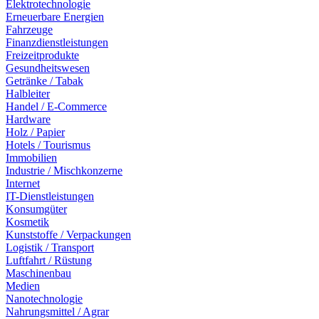
Elektrotechnologie
Erneuerbare Energien
Fahrzeuge
Finanzdienstleistungen
Freizeitprodukte
Gesundheitswesen
Getränke / Tabak
Halbleiter
Handel / E-Commerce
Hardware
Holz / Papier
Hotels / Tourismus
Immobilien
Industrie / Mischkonzerne
Internet
IT-Dienstleistungen
Konsumgüter
Kosmetik
Kunststoffe / Verpackungen
Logistik / Transport
Luftfahrt / Rüstung
Maschinenbau
Medien
Nanotechnologie
Nahrungsmittel / Agrar