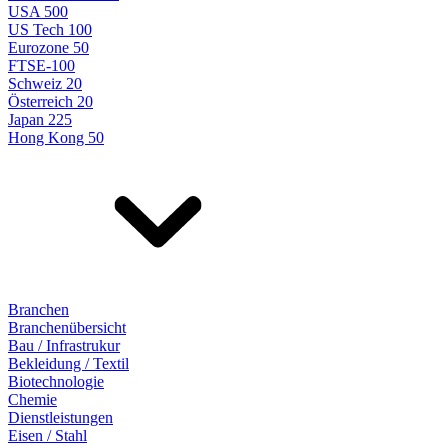
USA 500
US Tech 100
Eurozone 50
FTSE-100
Schweiz 20
Österreich 20
Japan 225
Hong Kong 50
Branchen
Branchenübersicht
Bau / Infrastrukur
Bekleidung / Textil
Biotechnologie
Chemie
Dienstleistungen
Eisen / Stahl