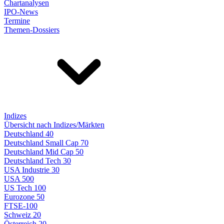
Chartanalysen
IPO-News
Termine
Themen-Dossiers
Indizes
Übersicht nach Indizes/Märkten
Deutschland 40
Deutschland Small Cap 70
Deutschland Mid Cap 50
Deutschland Tech 30
USA Industrie 30
USA 500
US Tech 100
Eurozone 50
FTSE-100
Schweiz 20
Österreich 20