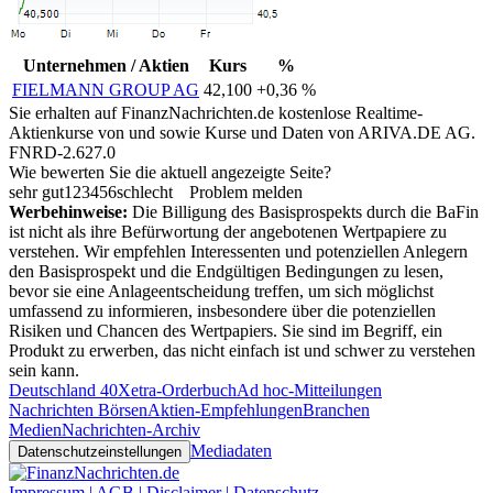
Unternehmen / Aktien
Kurs
%
FIELMANN GROUP AG
42,100
+0,36 %
Sie erhalten auf FinanzNachrichten.de kostenlose Realtime-
Aktienkurse von
und
sowie Kurse und Daten von
ARIVA.DE AG
.
FNRD-2.627.0
Wie bewerten Sie die aktuell angezeigte Seite?
sehr gut
1
2
3
4
5
6
schlecht
Problem melden
Werbehinweise:
Die Billigung des Basisprospekts durch die BaFin
ist nicht als ihre Befürwortung der angebotenen Wertpapiere zu
verstehen. Wir empfehlen Interessenten und potenziellen Anlegern
den Basisprospekt und die Endgültigen Bedingungen zu lesen,
bevor sie eine Anlageentscheidung treffen, um sich möglichst
umfassend zu informieren, insbesondere über die potenziellen
Risiken und Chancen des Wertpapiers. Sie sind im Begriff, ein
Produkt zu erwerben, das nicht einfach ist und schwer zu verstehen
sein kann.
Deutschland 40
Xetra-Orderbuch
Ad hoc-Mitteilungen
Nachrichten Börsen
Aktien-Empfehlungen
Branchen
Medien
Nachrichten-Archiv
Mediadaten
Datenschutzeinstellungen
Impressum | AGB | Disclaimer | Datenschutz