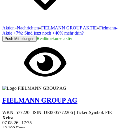
Aktien
»
Nachrichten
»
FIELMANN GROUP AKTIE
»
Fielmann-
Aktie +7%: Sind jetzt noch +40% mehr drin?
Realtimekurse aktiv
Push Mitteilungen
FIELMANN GROUP AG
WKN: 577220
|
ISIN: DE0005772206
|
Ticker-Symbol: FIE
Xetra
07.08.26
|
17:35
42,100
Euro