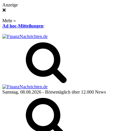
Anzeige
❌
Mehr »
Ad hoc-Mitteilungen
:
Samstag, 08.08.2026
- Börsentäglich über 12.000 News