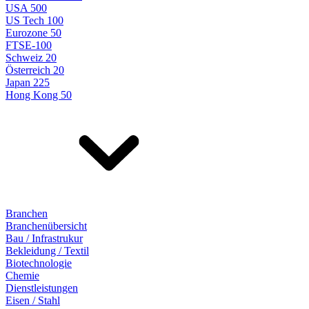
USA 500
US Tech 100
Eurozone 50
FTSE-100
Schweiz 20
Österreich 20
Japan 225
Hong Kong 50
Branchen
Branchenübersicht
Bau / Infrastrukur
Bekleidung / Textil
Biotechnologie
Chemie
Dienstleistungen
Eisen / Stahl