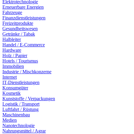
Elektrotechnologie
Erneuerbare Energien
Fahrzeuge
Finanzdienstleistungen
Freizeitprodukte
Gesundheitswesen
Getränke / Tabak
Halbleiter
Handel / E-Commerce
Hardware
Holz / Papier
Hotels / Tourismus
Immobilien
Industrie / Mischkonzerne
Internet
IT-Dienstleistungen
Konsumgüter
Kosmetik
Kunststoffe / Verpackungen
Logistik / Transport
Luftfahrt / Rüstung
Maschinenbau
Medien
Nanotechnologie
Nahrungsmittel / Agrar