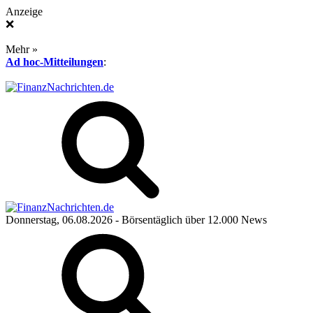
Anzeige
❌
Mehr »
Ad hoc-Mitteilungen
:
Donnerstag, 06.08.2026
- Börsentäglich über 12.000 News