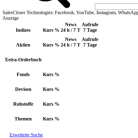
SalesCloser Technologies: Facebook, YouTube, Instagram, WhatsAp
Anzeige
News
Aufrufe
Indizes
Kurs
%
24 h / 7 T
7 Tage
News
Aufrufe
Aktien
Kurs
%
24 h / 7 T
7 Tage
Xetra-Orderbuch
Fonds
Kurs
%
Devisen
Kurs
%
Rohstoffe
Kurs
%
Themen
Kurs
%
Erweiterte Suche