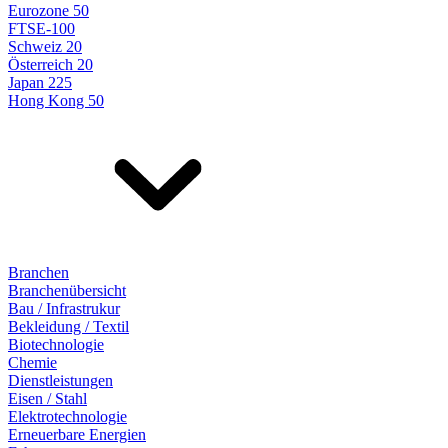
Eurozone 50
FTSE-100
Schweiz 20
Österreich 20
Japan 225
Hong Kong 50
Branchen
Branchenübersicht
Bau / Infrastrukur
Bekleidung / Textil
Biotechnologie
Chemie
Dienstleistungen
Eisen / Stahl
Elektrotechnologie
Erneuerbare Energien