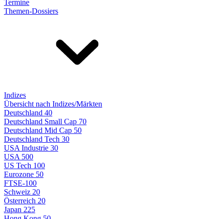
Termine
Themen-Dossiers
Indizes
Übersicht nach Indizes/Märkten
Deutschland 40
Deutschland Small Cap 70
Deutschland Mid Cap 50
Deutschland Tech 30
USA Industrie 30
USA 500
US Tech 100
Eurozone 50
FTSE-100
Schweiz 20
Österreich 20
Japan 225
Hong Kong 50