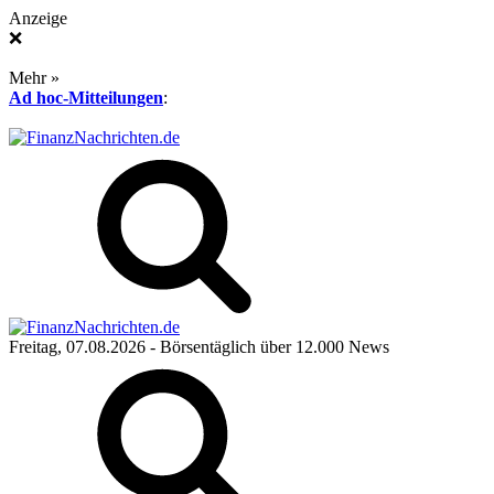
Anzeige
❌
Mehr »
Ad hoc-Mitteilungen
:
Freitag, 07.08.2026
- Börsentäglich über 12.000 News