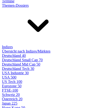
Termine
Themen-Dossiers
Indizes
Übersicht nach Indizes/Märkten
Deutschland 40
Deutschland Small Cap 70
Deutschland Mid Cap 50
Deutschland Tech 30
USA Industrie 30
USA 500
US Tech 100
Eurozone 50
FTSE-100
Schweiz 20
Österreich 20
Japan 225
Hong Kong 50