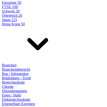
Eurozone 50
FTSE-100
Schweiz 20
Österreich 20
Japan 225
Hong Kong 50
Branchen
Branchenübersicht
Bau / Infrastrukur
Bekleidung / Textil
Biotechnologie
Chemie
Dienstleistungen
Eisen / Stahl
Elektrotechnologie
Erneuerbare Energien