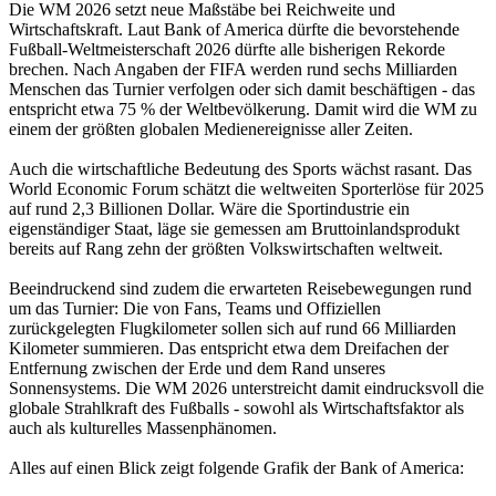
Die WM 2026 setzt neue Maßstäbe bei Reichweite und
Wirtschaftskraft. Laut Bank of America dürfte die bevorstehende
Fußball-Weltmeisterschaft 2026 dürfte alle bisherigen Rekorde
brechen. Nach Angaben der FIFA werden rund sechs Milliarden
Menschen das Turnier verfolgen oder sich damit beschäftigen - das
entspricht etwa 75 % der Weltbevölkerung. Damit wird die WM zu
einem der größten globalen Medienereignisse aller Zeiten.
Auch die wirtschaftliche Bedeutung des Sports wächst rasant. Das
World Economic Forum schätzt die weltweiten Sporterlöse für 2025
auf rund 2,3 Billionen Dollar. Wäre die Sportindustrie ein
eigenständiger Staat, läge sie gemessen am Bruttoinlandsprodukt
bereits auf Rang zehn der größten Volkswirtschaften weltweit.
Beeindruckend sind zudem die erwarteten Reisebewegungen rund
um das Turnier: Die von Fans, Teams und Offiziellen
zurückgelegten Flugkilometer sollen sich auf rund 66 Milliarden
Kilometer summieren. Das entspricht etwa dem Dreifachen der
Entfernung zwischen der Erde und dem Rand unseres
Sonnensystems. Die WM 2026 unterstreicht damit eindrucksvoll die
globale Strahlkraft des Fußballs - sowohl als Wirtschaftsfaktor als
auch als kulturelles Massenphänomen.
Alles auf einen Blick zeigt folgende Grafik der Bank of America: