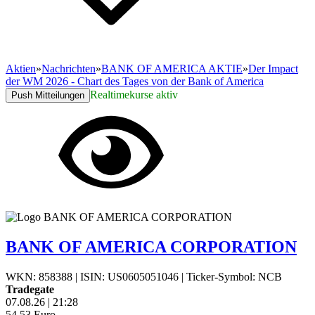
Aktien
»
Nachrichten
»
BANK OF AMERICA AKTIE
»
Der Impact
der WM 2026 - Chart des Tages von der Bank of America
Realtimekurse aktiv
Push Mitteilungen
BANK OF AMERICA CORPORATION
WKN: 858388
|
ISIN: US0605051046
|
Ticker-Symbol: NCB
Tradegate
07.08.26
|
21:28
54,53
Euro