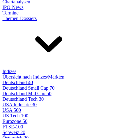
Chartanalysen
IPO-News
Termine
Themen-Dossiers
Indizes
Übersicht nach Indizes/Märkten
Deutschland 40
Deutschland Small Cap 70
Deutschland Mid Cap 50
Deutschland Tech 30
USA Industrie 30
USA 500
US Tech 100
Eurozone 50
FTSE-100
Schweiz 20
Österreich 20