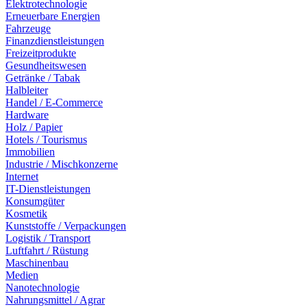
Elektrotechnologie
Erneuerbare Energien
Fahrzeuge
Finanzdienstleistungen
Freizeitprodukte
Gesundheitswesen
Getränke / Tabak
Halbleiter
Handel / E-Commerce
Hardware
Holz / Papier
Hotels / Tourismus
Immobilien
Industrie / Mischkonzerne
Internet
IT-Dienstleistungen
Konsumgüter
Kosmetik
Kunststoffe / Verpackungen
Logistik / Transport
Luftfahrt / Rüstung
Maschinenbau
Medien
Nanotechnologie
Nahrungsmittel / Agrar