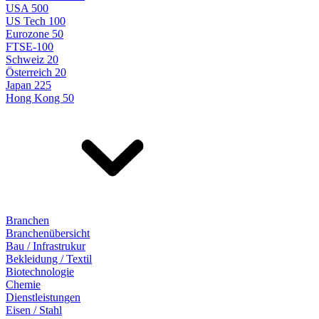
USA 500
US Tech 100
Eurozone 50
FTSE-100
Schweiz 20
Österreich 20
Japan 225
Hong Kong 50
Branchen
Branchenübersicht
Bau / Infrastrukur
Bekleidung / Textil
Biotechnologie
Chemie
Dienstleistungen
Eisen / Stahl