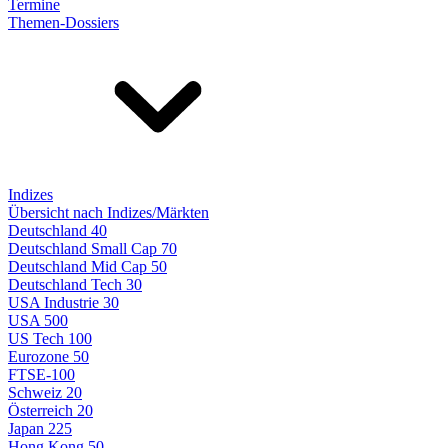
Termine
Themen-Dossiers
Indizes
Übersicht nach Indizes/Märkten
Deutschland 40
Deutschland Small Cap 70
Deutschland Mid Cap 50
Deutschland Tech 30
USA Industrie 30
USA 500
US Tech 100
Eurozone 50
FTSE-100
Schweiz 20
Österreich 20
Japan 225
Hong Kong 50