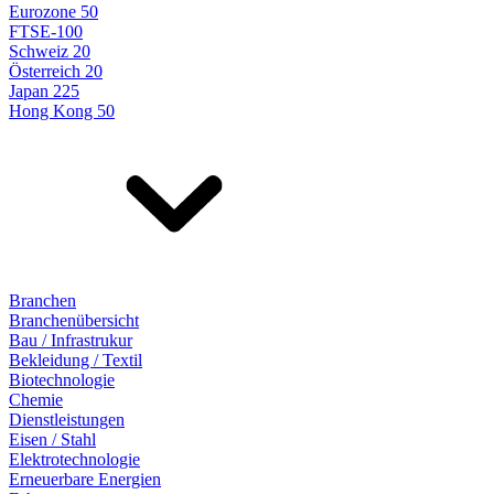
Eurozone 50
FTSE-100
Schweiz 20
Österreich 20
Japan 225
Hong Kong 50
Branchen
Branchenübersicht
Bau / Infrastrukur
Bekleidung / Textil
Biotechnologie
Chemie
Dienstleistungen
Eisen / Stahl
Elektrotechnologie
Erneuerbare Energien