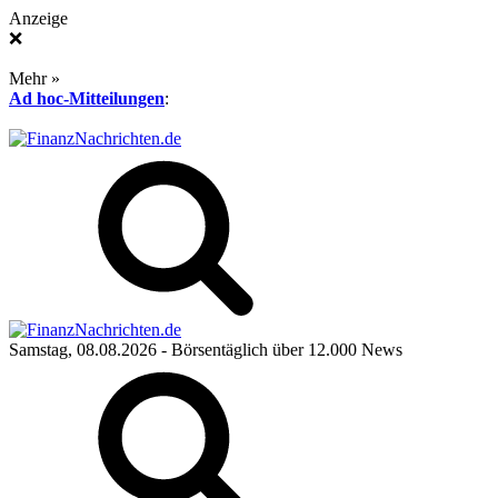
Anzeige
❌
Mehr »
Ad hoc-Mitteilungen
:
Samstag, 08.08.2026
- Börsentäglich über 12.000 News