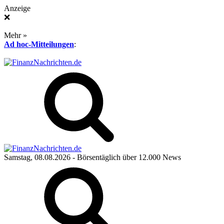
Anzeige
❌
Mehr »
Ad hoc-Mitteilungen
:
Samstag, 08.08.2026
- Börsentäglich über 12.000 News