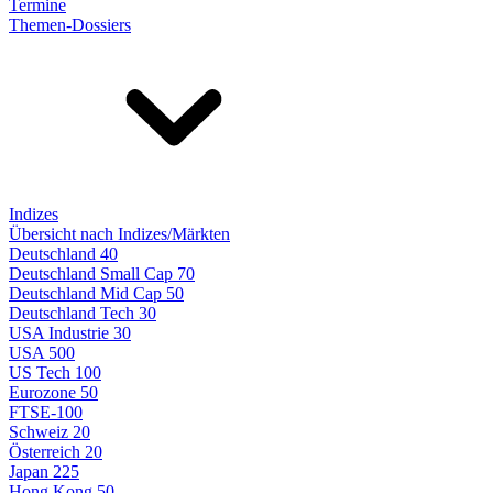
Termine
Themen-Dossiers
Indizes
Übersicht nach Indizes/Märkten
Deutschland 40
Deutschland Small Cap 70
Deutschland Mid Cap 50
Deutschland Tech 30
USA Industrie 30
USA 500
US Tech 100
Eurozone 50
FTSE-100
Schweiz 20
Österreich 20
Japan 225
Hong Kong 50