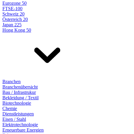
Eurozone 50
FTSE-100
Schweiz 20
Österreich 20
Japan 225
Hong Kong 50
Branchen
Branchenübersicht
Bau / Infrastrukur
Bekleidung / Textil
Biotechnologie
Chemie
Dienstleistungen
Eisen / Stahl
Elektrotechnologie
Erneuerbare Energien