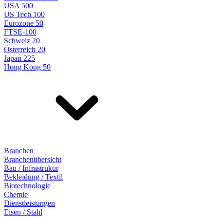
USA 500
US Tech 100
Eurozone 50
FTSE-100
Schweiz 20
Österreich 20
Japan 225
Hong Kong 50
Branchen
Branchenübersicht
Bau / Infrastrukur
Bekleidung / Textil
Biotechnologie
Chemie
Dienstleistungen
Eisen / Stahl