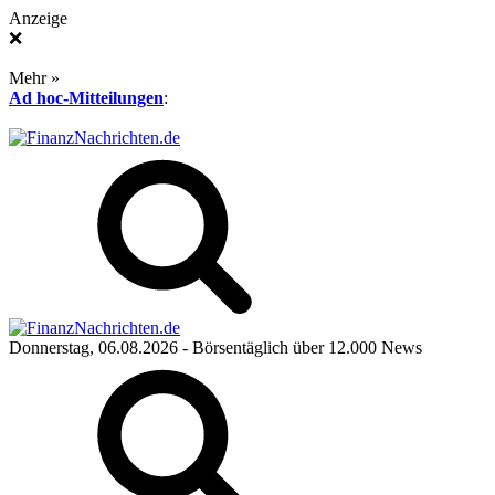
Anzeige
❌
Mehr »
Ad hoc-Mitteilungen
:
Donnerstag, 06.08.2026
- Börsentäglich über 12.000 News