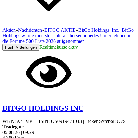
Aktien
»
Nachrichten
»
BITGO AKTIE
»
BitGo Holdings, Inc.: BitGo
Holdings wurde im ersten Jahr als börsennotiertes Unternehmen in
die Fortune-500-Liste 2026 aufgenommen
Realtimekurse aktiv
Push Mitteilungen
BITGO HOLDINGS INC
WKN: A41MPT
|
ISIN: US0919471013
|
Ticker-Symbol: O7S
Tradegate
05.08.26
|
09:29
4,360
Euro