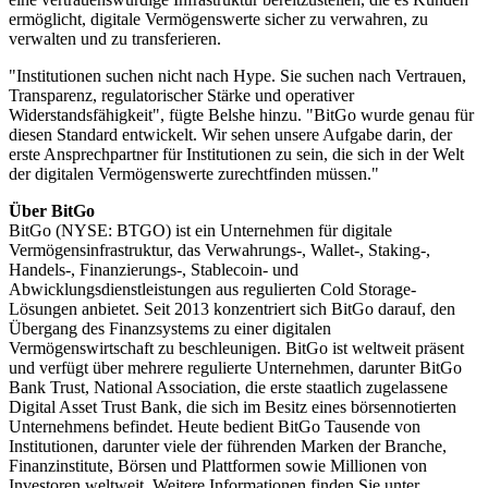
ermöglicht, digitale Vermögenswerte sicher zu verwahren, zu
verwalten und zu transferieren.
"Institutionen suchen nicht nach Hype. Sie suchen nach Vertrauen,
Transparenz, regulatorischer Stärke und operativer
Widerstandsfähigkeit", fügte Belshe hinzu. "BitGo wurde genau für
diesen Standard entwickelt. Wir sehen unsere Aufgabe darin, der
erste Ansprechpartner für Institutionen zu sein, die sich in der Welt
der digitalen Vermögenswerte zurechtfinden müssen."
Über BitGo
BitGo (NYSE: BTGO) ist ein Unternehmen für digitale
Vermögensinfrastruktur, das Verwahrungs-, Wallet-, Staking-,
Handels-, Finanzierungs-, Stablecoin- und
Abwicklungsdienstleistungen aus regulierten Cold Storage-
Lösungen anbietet. Seit 2013 konzentriert sich BitGo darauf, den
Übergang des Finanzsystems zu einer digitalen
Vermögenswirtschaft zu beschleunigen. BitGo ist weltweit präsent
und verfügt über mehrere regulierte Unternehmen, darunter BitGo
Bank Trust, National Association, die erste staatlich zugelassene
Digital Asset Trust Bank, die sich im Besitz eines börsennotierten
Unternehmens befindet. Heute bedient BitGo Tausende von
Institutionen, darunter viele der führenden Marken der Branche,
Finanzinstitute, Börsen und Plattformen sowie Millionen von
Investoren weltweit. Weitere Informationen finden Sie unter