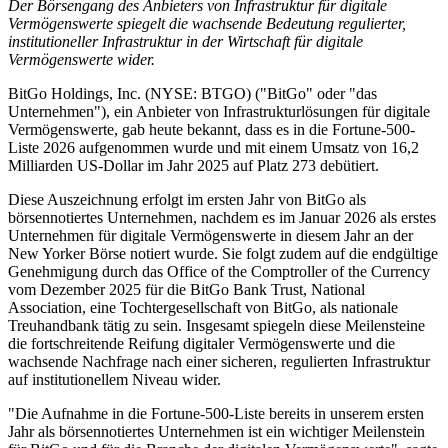
Der Börsengang des Anbieters von Infrastruktur für digitale
Vermögenswerte spiegelt die wachsende Bedeutung regulierter,
institutioneller Infrastruktur in der Wirtschaft für digitale
Vermögenswerte wider.
BitGo Holdings, Inc. (NYSE: BTGO) ("BitGo" oder "das
Unternehmen"), ein Anbieter von Infrastrukturlösungen für digitale
Vermögenswerte, gab heute bekannt, dass es in die Fortune-500-
Liste 2026 aufgenommen wurde und mit einem Umsatz von 16,2
Milliarden US-Dollar im Jahr 2025 auf Platz 273 debütiert.
Diese Auszeichnung erfolgt im ersten Jahr von BitGo als
börsennotiertes Unternehmen, nachdem es im Januar 2026 als erstes
Unternehmen für digitale Vermögenswerte in diesem Jahr an der
New Yorker Börse notiert wurde. Sie folgt zudem auf die endgültige
Genehmigung durch das Office of the Comptroller of the Currency
vom Dezember 2025 für die BitGo Bank Trust, National
Association, eine Tochtergesellschaft von BitGo, als nationale
Treuhandbank tätig zu sein. Insgesamt spiegeln diese Meilensteine
die fortschreitende Reifung digitaler Vermögenswerte und die
wachsende Nachfrage nach einer sicheren, regulierten Infrastruktur
auf institutionellem Niveau wider.
"Die Aufnahme in die Fortune-500-Liste bereits in unserem ersten
Jahr als börsennotiertes Unternehmen ist ein wichtiger Meilenstein