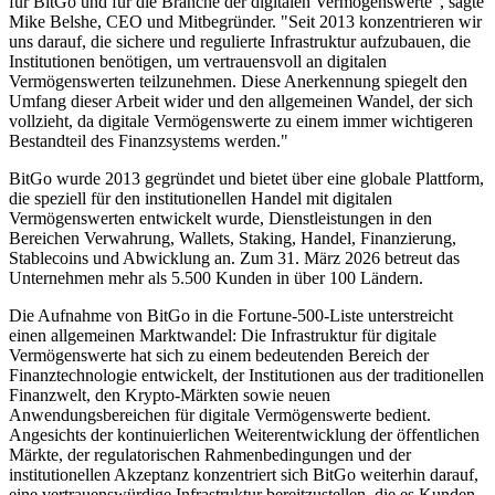
für BitGo und für die Branche der digitalen Vermögenswerte", sagte
Mike Belshe, CEO und Mitbegründer. "Seit 2013 konzentrieren wir
uns darauf, die sichere und regulierte Infrastruktur aufzubauen, die
Institutionen benötigen, um vertrauensvoll an digitalen
Vermögenswerten teilzunehmen. Diese Anerkennung spiegelt den
Umfang dieser Arbeit wider und den allgemeinen Wandel, der sich
vollzieht, da digitale Vermögenswerte zu einem immer wichtigeren
Bestandteil des Finanzsystems werden."
BitGo wurde 2013 gegründet und bietet über eine globale Plattform,
die speziell für den institutionellen Handel mit digitalen
Vermögenswerten entwickelt wurde, Dienstleistungen in den
Bereichen Verwahrung, Wallets, Staking, Handel, Finanzierung,
Stablecoins und Abwicklung an. Zum 31. März 2026 betreut das
Unternehmen mehr als 5.500 Kunden in über 100 Ländern.
Die Aufnahme von BitGo in die Fortune-500-Liste unterstreicht
einen allgemeinen Marktwandel: Die Infrastruktur für digitale
Vermögenswerte hat sich zu einem bedeutenden Bereich der
Finanztechnologie entwickelt, der Institutionen aus der traditionellen
Finanzwelt, den Krypto-Märkten sowie neuen
Anwendungsbereichen für digitale Vermögenswerte bedient.
Angesichts der kontinuierlichen Weiterentwicklung der öffentlichen
Märkte, der regulatorischen Rahmenbedingungen und der
institutionellen Akzeptanz konzentriert sich BitGo weiterhin darauf,
eine vertrauenswürdige Infrastruktur bereitzustellen, die es Kunden