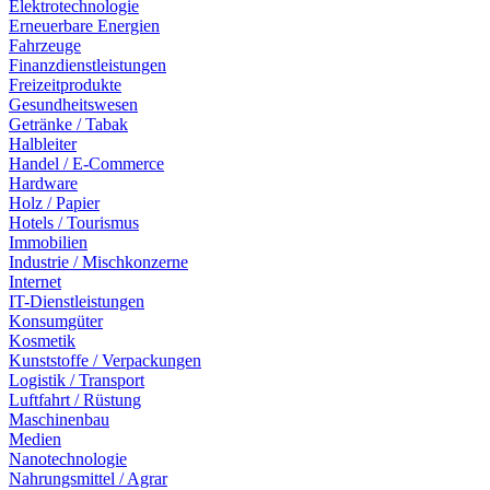
Elektrotechnologie
Erneuerbare Energien
Fahrzeuge
Finanzdienstleistungen
Freizeitprodukte
Gesundheitswesen
Getränke / Tabak
Halbleiter
Handel / E-Commerce
Hardware
Holz / Papier
Hotels / Tourismus
Immobilien
Industrie / Mischkonzerne
Internet
IT-Dienstleistungen
Konsumgüter
Kosmetik
Kunststoffe / Verpackungen
Logistik / Transport
Luftfahrt / Rüstung
Maschinenbau
Medien
Nanotechnologie
Nahrungsmittel / Agrar