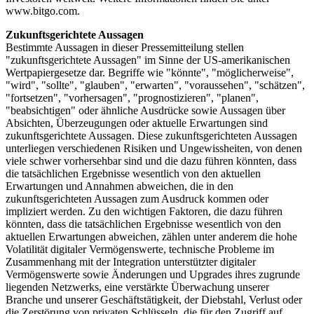
www.bitgo.com.
Zukunftsgerichtete Aussagen
Bestimmte Aussagen in dieser Pressemitteilung stellen
"zukunftsgerichtete Aussagen" im Sinne der US-amerikanischen
Wertpapiergesetze dar. Begriffe wie "könnte", "möglicherweise",
"wird", "sollte", "glauben", "erwarten", "voraussehen", "schätzen",
"fortsetzen", "vorhersagen", "prognostizieren", "planen",
"beabsichtigen" oder ähnliche Ausdrücke sowie Aussagen über
Absichten, Überzeugungen oder aktuelle Erwartungen sind
zukunftsgerichtete Aussagen. Diese zukunftsgerichteten Aussagen
unterliegen verschiedenen Risiken und Ungewissheiten, von denen
viele schwer vorhersehbar sind und die dazu führen könnten, dass
die tatsächlichen Ergebnisse wesentlich von den aktuellen
Erwartungen und Annahmen abweichen, die in den
zukunftsgerichteten Aussagen zum Ausdruck kommen oder
impliziert werden. Zu den wichtigen Faktoren, die dazu führen
könnten, dass die tatsächlichen Ergebnisse wesentlich von den
aktuellen Erwartungen abweichen, zählen unter anderem die hohe
Volatilität digitaler Vermögenswerte, technische Probleme im
Zusammenhang mit der Integration unterstützter digitaler
Vermögenswerte sowie Änderungen und Upgrades ihres zugrunde
liegenden Netzwerks, eine verstärkte Überwachung unserer
Branche und unserer Geschäftstätigkeit, der Diebstahl, Verlust oder
die Zerstörung von privaten Schlüsseln, die für den Zugriff auf