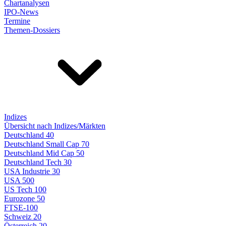
Chartanalysen
IPO-News
Termine
Themen-Dossiers
Indizes
Übersicht nach Indizes/Märkten
Deutschland 40
Deutschland Small Cap 70
Deutschland Mid Cap 50
Deutschland Tech 30
USA Industrie 30
USA 500
US Tech 100
Eurozone 50
FTSE-100
Schweiz 20
Österreich 20