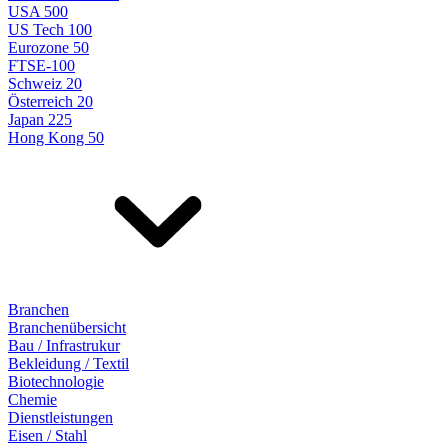
USA 500
US Tech 100
Eurozone 50
FTSE-100
Schweiz 20
Österreich 20
Japan 225
Hong Kong 50
Branchen
Branchenübersicht
Bau / Infrastrukur
Bekleidung / Textil
Biotechnologie
Chemie
Dienstleistungen
Eisen / Stahl