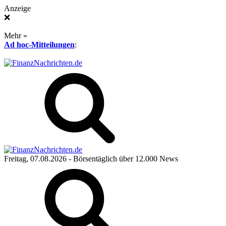
Anzeige
❌
Mehr »
Ad hoc-Mitteilungen
:
Freitag, 07.08.2026
- Börsentäglich über 12.000 News