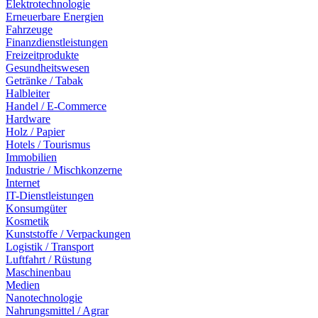
Elektrotechnologie
Erneuerbare Energien
Fahrzeuge
Finanzdienstleistungen
Freizeitprodukte
Gesundheitswesen
Getränke / Tabak
Halbleiter
Handel / E-Commerce
Hardware
Holz / Papier
Hotels / Tourismus
Immobilien
Industrie / Mischkonzerne
Internet
IT-Dienstleistungen
Konsumgüter
Kosmetik
Kunststoffe / Verpackungen
Logistik / Transport
Luftfahrt / Rüstung
Maschinenbau
Medien
Nanotechnologie
Nahrungsmittel / Agrar