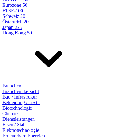
Eurozone 50
FTSE-100
Schweiz 20
Österreich 20
Japan 225
Hong Kong 50
Branchen
Branchenübersicht
Bau / Infrastrukur
Bekleidung / Textil
Biotechnologie
Chemie
Dienstleistungen
Eisen / Stahl
Elektrotechnologie
Erneuerbare Energien