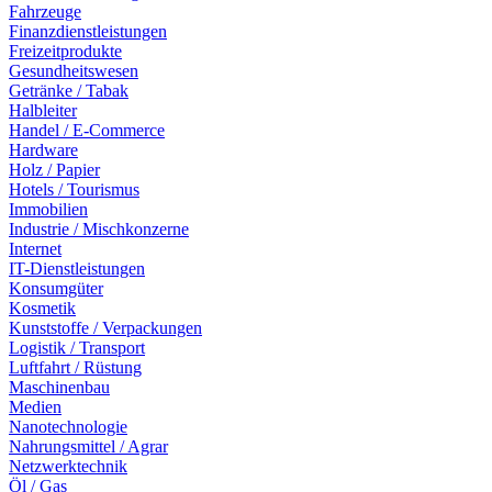
Fahrzeuge
Finanzdienstleistungen
Freizeitprodukte
Gesundheitswesen
Getränke / Tabak
Halbleiter
Handel / E-Commerce
Hardware
Holz / Papier
Hotels / Tourismus
Immobilien
Industrie / Mischkonzerne
Internet
IT-Dienstleistungen
Konsumgüter
Kosmetik
Kunststoffe / Verpackungen
Logistik / Transport
Luftfahrt / Rüstung
Maschinenbau
Medien
Nanotechnologie
Nahrungsmittel / Agrar
Netzwerktechnik
Öl / Gas