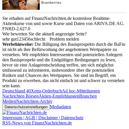
Sie erhalten auf FinanzNachrichten.de kostenlose Realtime-
Aktienkurse von
und
sowie Kurse und Daten von
ARIVA.DE AG
.
FNRD-2.627.0
Wie bewerten Sie die aktuell angezeigte Seite?
sehr gut
1
2
3
4
5
6
schlecht
Problem melden
Werbehinweise:
Die Billigung des Basisprospekts durch die BaFin
ist nicht als ihre Befürwortung der angebotenen Wertpapiere zu
verstehen. Wir empfehlen Interessenten und potenziellen Anlegern
den Basisprospekt und die Endgültigen Bedingungen zu lesen,
bevor sie eine Anlageentscheidung treffen, um sich möglichst
umfassend zu informieren, insbesondere über die potenziellen
Risiken und Chancen des Wertpapiers. Sie sind im Begriff, ein
Produkt zu erwerben, das nicht einfach ist und schwer zu verstehen
sein kann.
Deutschland 40
Xetra-Orderbuch
Ad hoc-Mitteilungen
Nachrichten Börsen
Aktien-Empfehlungen
Branchen
Medien
Nachrichten-Archiv
Mediadaten
Datenschutzeinstellungen
Impressum | AGB | Disclaimer | Datenschutz
RSS-News von FinanzNachrichten.de