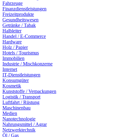
Fahrzeuge
Finanzdienstleistungen
Freizeitprodukte
Gesundheitswesen
Getränke / Tabak
Halbleiter
Handel / E-Commerce
Hardware
Holz / Papier
Hotels / Tourismus
Immobilien
Industrie / Mischkonzerne
Internet
IT-Dienstleistungen
Konsumgüter
Kosmetik
Kunststoffe / Verpackungen
Logistik / Transport
Luftfahrt / Rüstung
Maschinenbau
Medien
Nanotechnologie
Nahrungsmittel / Agrar
Netzwerktechnik
Öl / Gas