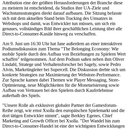
Attribution eine der größten Herausforderungen der Branche diese
zu meistern ist entscheidend, da Studios ihre UA-Ziele und
Wachstumsstrategien direkt darauf aufbauen. Die Sitzung befasste
sich mit dem aktuellen Stand beim Tracking des Umsatzes in
Webshops und damit, was Entwickler tun müssen, um sich ein
genaues, vollständiges Bild ihrer geschäftlichen Leistung über alle
Direct-to-Consumer-Kanäle hinweg zu verschaffen.
Am 9. Juni um 16:30 Uhr hat Jane außerdem an einer interaktiven
Podiumsdiskussion zum Thema "The Belonging Economy: Wie
mobile Spiele durch den Aufbau von Beziehungen zu Spielern Wert
schaffen" teilgenommen. Auf dem Podium saßen neben ihm Oliver
Lindahl, Stratege und Verhaltensforscher bei Sagely, sowie Pedro
Alvin, Marketingleiter bei Supercell. Die Diskussion drehte sich um
konkrete Strategien zur Maximierung der Webstore-Performance.
Zur Sprache kamen dabei Themen wie Player Messaging, Store-
Optimierung, neue Möglichkeiten für die Monetarisierung sowie
Aufbau von Vertrauen bei den Spielern durch Kauferlebnisse
außerhalb des Spiels.
"Unsere Rolle als exklusiver globaler Partner der Gamesforum-
Reihe zeigt, wie ernst Xsolla den europäischen Spielemarkt und die
dort tätigen Entwickler nimmt", sagte Berkley Egenes, Chief
Marketing and Growth Officer bei Xsolla. "Der Wandel hin zum
Direct-to-Consumer-Handel ist eine der wichtigsten Entwicklungen