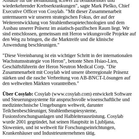
Ansätze für die Behandlung schwer zu behandelnder und
wiederkehrender Krebserkrankungen", sagte Mark Pleško, Chief
Executive Officer von Cosylab. "Mit dieser Zusammenarbeit
untermauern wir unseren strategischen Fokus, der auf der
Weiterentwicklung von Strahlentherapietechnologien und dem
Ausbau unserer Präsenz im asiatisch-pazifischen Raum liegt. Wir
sind entschlossen, gemeinsam mit Heron wirkungsvolle Projekte auf
den Weg zu bringen, die die Marktreife und die klinische
Anwendung beschleunigen."
"Diese Vereinbarung ist ein wichtiger Schritt in der internationalen
Wachstumsstrategie von Heron", betonte Shen Hsiao-Lien,
Geschäftsführerin der Heron Neutron Medical Corp. "Die
Zusammenarbeit mit Cosylab wird unsere überregionale Präsenz
stärken und die rasche Verbreitung von AB-BNCT-Lösungen auf
den weltweiten Märkten vorantreiben."
Über Cosylab:
Cosylab (www.cosylab.com) entwickelt Software
und Steuerungssysteme für anspruchsvolle wissenschaftliche und
medizintechnische Umgebungen weltweit, darunter
Teilchenbeschleuniger, Strahlentherapiesysteme,
Fusionsforschungsanlagen und Halbleiterausrüstung. Cosylab
wurde 2001 gegründet, hat seinen Hauptsitz in Ljubljana,
Slowenien, und ist weltweit für Forschungseinrichtungen,
Krankenhäuser und Industrieunternehmen tätig.