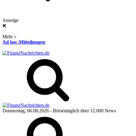
Anzeige
❌
Mehr »
Ad hoc-Mitteilungen
:
Donnerstag, 06.08.2026
- Börsentäglich über 12.000 News