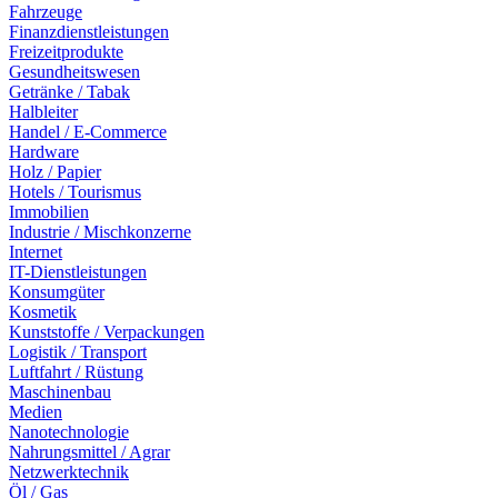
Fahrzeuge
Finanzdienstleistungen
Freizeitprodukte
Gesundheitswesen
Getränke / Tabak
Halbleiter
Handel / E-Commerce
Hardware
Holz / Papier
Hotels / Tourismus
Immobilien
Industrie / Mischkonzerne
Internet
IT-Dienstleistungen
Konsumgüter
Kosmetik
Kunststoffe / Verpackungen
Logistik / Transport
Luftfahrt / Rüstung
Maschinenbau
Medien
Nanotechnologie
Nahrungsmittel / Agrar
Netzwerktechnik
Öl / Gas