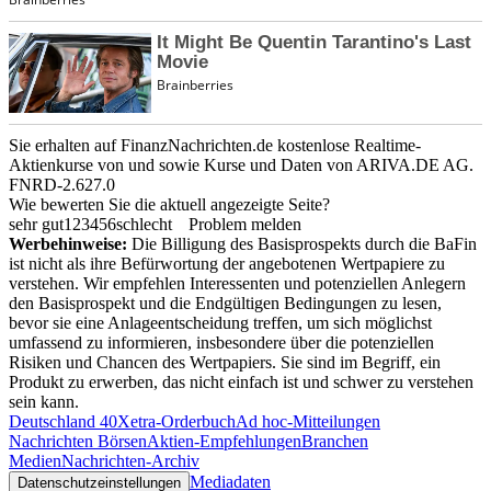
Sie erhalten auf FinanzNachrichten.de kostenlose Realtime-
Aktienkurse von
und
sowie Kurse und Daten von
ARIVA.DE AG
.
FNRD-2.627.0
Wie bewerten Sie die aktuell angezeigte Seite?
sehr gut
1
2
3
4
5
6
schlecht
Problem melden
Werbehinweise:
Die Billigung des Basisprospekts durch die BaFin
ist nicht als ihre Befürwortung der angebotenen Wertpapiere zu
verstehen. Wir empfehlen Interessenten und potenziellen Anlegern
den Basisprospekt und die Endgültigen Bedingungen zu lesen,
bevor sie eine Anlageentscheidung treffen, um sich möglichst
umfassend zu informieren, insbesondere über die potenziellen
Risiken und Chancen des Wertpapiers. Sie sind im Begriff, ein
Produkt zu erwerben, das nicht einfach ist und schwer zu verstehen
sein kann.
Deutschland 40
Xetra-Orderbuch
Ad hoc-Mitteilungen
Nachrichten Börsen
Aktien-Empfehlungen
Branchen
Medien
Nachrichten-Archiv
Mediadaten
Datenschutzeinstellungen