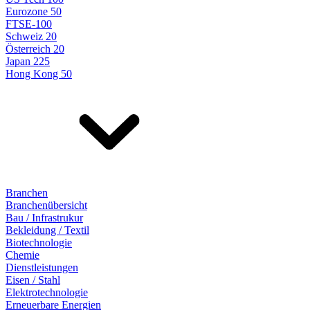
Eurozone 50
FTSE-100
Schweiz 20
Österreich 20
Japan 225
Hong Kong 50
Branchen
Branchenübersicht
Bau / Infrastrukur
Bekleidung / Textil
Biotechnologie
Chemie
Dienstleistungen
Eisen / Stahl
Elektrotechnologie
Erneuerbare Energien