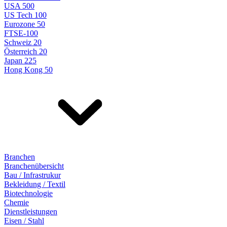
USA 500
US Tech 100
Eurozone 50
FTSE-100
Schweiz 20
Österreich 20
Japan 225
Hong Kong 50
Branchen
Branchenübersicht
Bau / Infrastrukur
Bekleidung / Textil
Biotechnologie
Chemie
Dienstleistungen
Eisen / Stahl