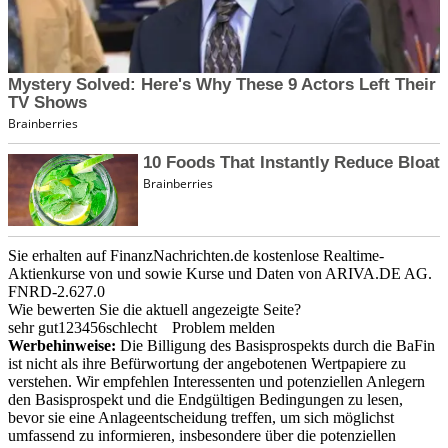
Sie erhalten auf FinanzNachrichten.de kostenlose Realtime-
Aktienkurse von
und
sowie Kurse und Daten von
ARIVA.DE AG
.
FNRD-2.627.0
Wie bewerten Sie die aktuell angezeigte Seite?
sehr gut
1
2
3
4
5
6
schlecht
Problem melden
Werbehinweise:
Die Billigung des Basisprospekts durch die BaFin
ist nicht als ihre Befürwortung der angebotenen Wertpapiere zu
verstehen. Wir empfehlen Interessenten und potenziellen Anlegern
den Basisprospekt und die Endgültigen Bedingungen zu lesen,
bevor sie eine Anlageentscheidung treffen, um sich möglichst
umfassend zu informieren, insbesondere über die potenziellen