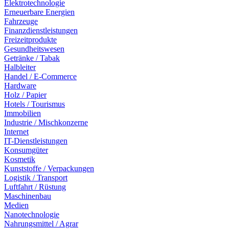
Elektrotechnologie
Erneuerbare Energien
Fahrzeuge
Finanzdienstleistungen
Freizeitprodukte
Gesundheitswesen
Getränke / Tabak
Halbleiter
Handel / E-Commerce
Hardware
Holz / Papier
Hotels / Tourismus
Immobilien
Industrie / Mischkonzerne
Internet
IT-Dienstleistungen
Konsumgüter
Kosmetik
Kunststoffe / Verpackungen
Logistik / Transport
Luftfahrt / Rüstung
Maschinenbau
Medien
Nanotechnologie
Nahrungsmittel / Agrar