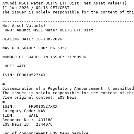
Amundi MSCI Water UCITS ETF Dist: Net Asset Value(s) 

11-Jun-2026 / 09:13 CET/CEST 

The issuer is solely responsible for the content of thi
=------------------------------------------------------
Net Asset Value(s) 

FUND: Amundi MSCI Water UCITS ETF Dist 

DEALING DATE: 10-Jun-2026 

NAV PER SHARE: EUR: 66.5357 

NUMBER OF SHARES IN ISSUE: 21760506 

CODE: WATL 

ISIN: FR0010527XXX 

=------------------------------------------------------
Dissemination of a Regulatory Announcement, transmitted
The issuer is solely responsible for the content of thi
View original content: EQS News 

=------------------------------------------------------
ISIN:      FR0010527XXX 

Category Code: NAV 

TIDM:      WATL 

Sequence No.:  431188 

EQS News ID:  2344076 

End of Announcement EQS News Service 
