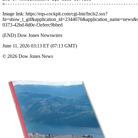
Image link: https://eqs-cockpit.com/cgi-bin/fncls2.ssx?
fn=show_t_gif&application_id=2344076&application_name=news
0373-42bd-8d0e-f3efeec9bbed
(END) Dow Jones Newswires
June 11, 2026 03:13 ET (07:13 GMT)
© 2026 Dow Jones News