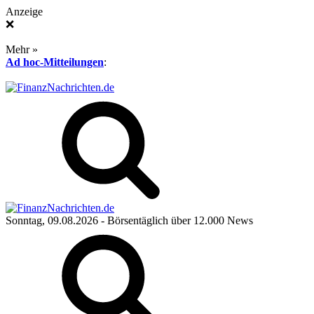
Anzeige
❌
Mehr »
Ad hoc-Mitteilungen
:
Sonntag, 09.08.2026
- Börsentäglich über 12.000 News