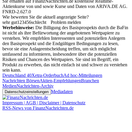
Sie erhalten auf FinanzNachrichten.de kostenlose Realtime-
Aktienkurse von
und
sowie Kurse und Daten von
ARIVA.DE AG
.
FNRD-2.627.0
Wie bewerten Sie die aktuell angezeigte Seite?
sehr gut
1
2
3
4
5
6
schlecht
Problem melden
Werbehinweise:
Die Billigung des Basisprospekts durch die BaFin
ist nicht als ihre Befürwortung der angebotenen Wertpapiere zu
verstehen. Wir empfehlen Interessenten und potenziellen Anlegern
den Basisprospekt und die Endgültigen Bedingungen zu lesen,
bevor sie eine Anlageentscheidung treffen, um sich möglichst
umfassend zu informieren, insbesondere über die potenziellen
Risiken und Chancen des Wertpapiers. Sie sind im Begriff, ein
Produkt zu erwerben, das nicht einfach ist und schwer zu verstehen
sein kann.
Deutschland 40
Xetra-Orderbuch
Ad hoc-Mitteilungen
Nachrichten Börsen
Aktien-Empfehlungen
Branchen
Medien
Nachrichten-Archiv
Mediadaten
Datenschutzeinstellungen
Impressum | AGB | Disclaimer | Datenschutz
RSS-News von FinanzNachrichten.de