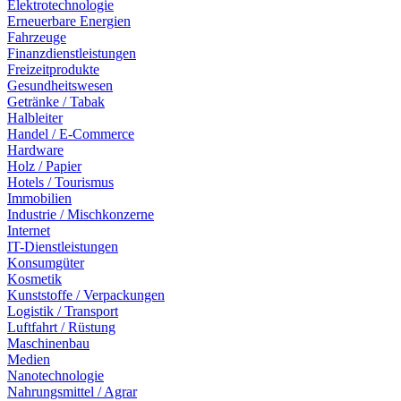
Elektrotechnologie
Erneuerbare Energien
Fahrzeuge
Finanzdienstleistungen
Freizeitprodukte
Gesundheitswesen
Getränke / Tabak
Halbleiter
Handel / E-Commerce
Hardware
Holz / Papier
Hotels / Tourismus
Immobilien
Industrie / Mischkonzerne
Internet
IT-Dienstleistungen
Konsumgüter
Kosmetik
Kunststoffe / Verpackungen
Logistik / Transport
Luftfahrt / Rüstung
Maschinenbau
Medien
Nanotechnologie
Nahrungsmittel / Agrar