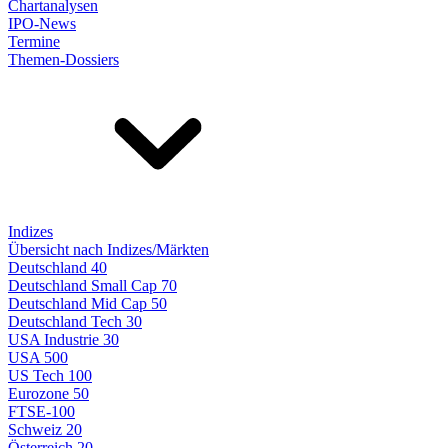
Chartanalysen
IPO-News
Termine
Themen-Dossiers
Indizes
Übersicht nach Indizes/Märkten
Deutschland 40
Deutschland Small Cap 70
Deutschland Mid Cap 50
Deutschland Tech 30
USA Industrie 30
USA 500
US Tech 100
Eurozone 50
FTSE-100
Schweiz 20
Österreich 20