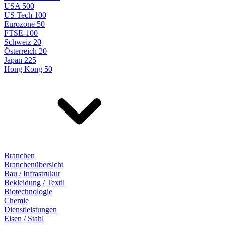
USA 500
US Tech 100
Eurozone 50
FTSE-100
Schweiz 20
Österreich 20
Japan 225
Hong Kong 50
Branchen
Branchenübersicht
Bau / Infrastrukur
Bekleidung / Textil
Biotechnologie
Chemie
Dienstleistungen
Eisen / Stahl