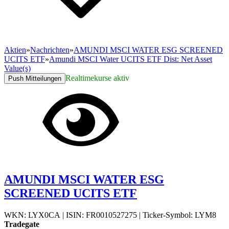
Aktien
»
Nachrichten
»
AMUNDI MSCI WATER ESG SCREENED
UCITS ETF
»
Amundi MSCI Water UCITS ETF Dist: Net Asset
Value(s)
Realtimekurse aktiv
Push Mitteilungen
AMUNDI MSCI WATER ESG
SCREENED UCITS ETF
WKN: LYX0CA
|
ISIN: FR0010527275
|
Ticker-Symbol: LYM8
Tradegate