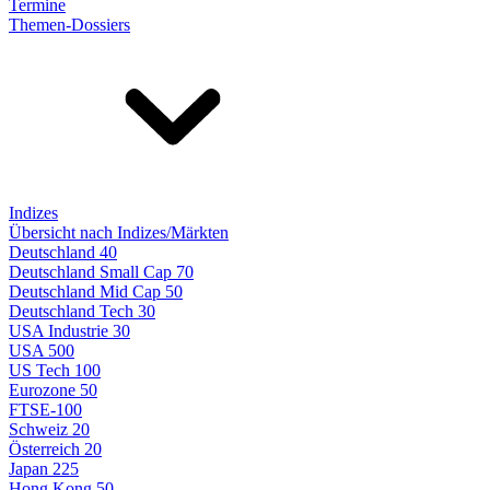
Termine
Themen-Dossiers
Indizes
Übersicht nach Indizes/Märkten
Deutschland 40
Deutschland Small Cap 70
Deutschland Mid Cap 50
Deutschland Tech 30
USA Industrie 30
USA 500
US Tech 100
Eurozone 50
FTSE-100
Schweiz 20
Österreich 20
Japan 225
Hong Kong 50