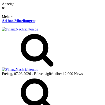
Anzeige
❌
Mehr »
Ad hoc-Mitteilungen
:
Freitag, 07.08.2026
- Börsentäglich über 12.000 News