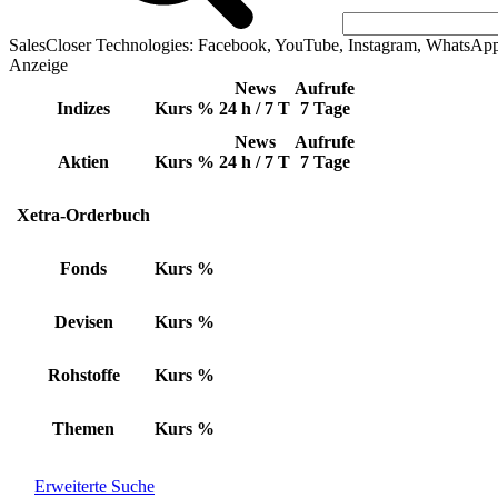
SalesCloser Technologies: Facebook, YouTube, Instagram, WhatsAp
Anzeige
News
Aufrufe
Indizes
Kurs
%
24 h / 7 T
7 Tage
News
Aufrufe
Aktien
Kurs
%
24 h / 7 T
7 Tage
Xetra-Orderbuch
Fonds
Kurs
%
Devisen
Kurs
%
Rohstoffe
Kurs
%
Themen
Kurs
%
Erweiterte Suche