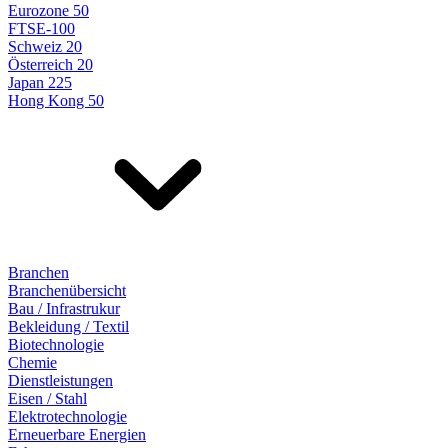
Eurozone 50
FTSE-100
Schweiz 20
Österreich 20
Japan 225
Hong Kong 50
Branchen
Branchenübersicht
Bau / Infrastrukur
Bekleidung / Textil
Biotechnologie
Chemie
Dienstleistungen
Eisen / Stahl
Elektrotechnologie
Erneuerbare Energien