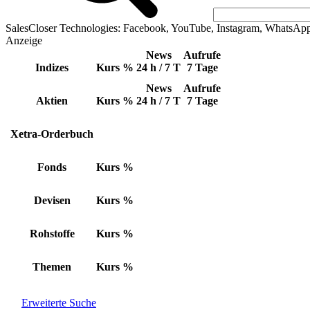
SalesCloser Technologies: Facebook, YouTube, Instagram, WhatsAp
Anzeige
News
Aufrufe
Indizes
Kurs
%
24 h / 7 T
7 Tage
News
Aufrufe
Aktien
Kurs
%
24 h / 7 T
7 Tage
Xetra-Orderbuch
Fonds
Kurs
%
Devisen
Kurs
%
Rohstoffe
Kurs
%
Themen
Kurs
%
Erweiterte Suche