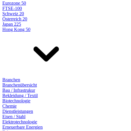
Eurozone 50
FTSE-100
Schweiz 20
Österreich 20
Japan 225
Hong Kong 50
Branchen
Branchenübersicht
Bau / Infrastrukur
Bekleidung / Textil
Biotechnologie
Chemie
Dienstleistungen
Eisen / Stahl
Elektrotechnologie
Erneuerbare Energien