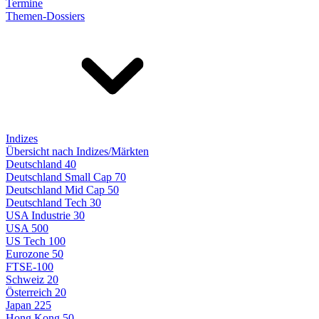
Termine
Themen-Dossiers
Indizes
Übersicht nach Indizes/Märkten
Deutschland 40
Deutschland Small Cap 70
Deutschland Mid Cap 50
Deutschland Tech 30
USA Industrie 30
USA 500
US Tech 100
Eurozone 50
FTSE-100
Schweiz 20
Österreich 20
Japan 225
Hong Kong 50