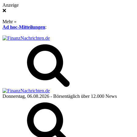
Anzeige
❌
Mehr »
Ad hoc-Mitteilungen
:
Donnerstag, 06.08.2026
- Börsentäglich über 12.000 News