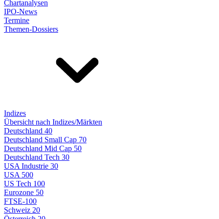
Chartanalysen
IPO-News
Termine
Themen-Dossiers
Indizes
Übersicht nach Indizes/Märkten
Deutschland 40
Deutschland Small Cap 70
Deutschland Mid Cap 50
Deutschland Tech 30
USA Industrie 30
USA 500
US Tech 100
Eurozone 50
FTSE-100
Schweiz 20
Österreich 20