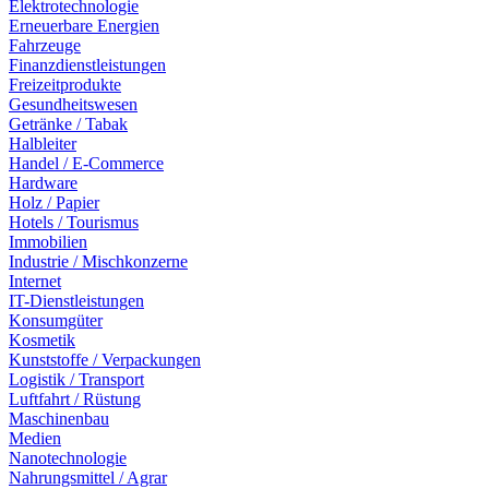
Elektrotechnologie
Erneuerbare Energien
Fahrzeuge
Finanzdienstleistungen
Freizeitprodukte
Gesundheitswesen
Getränke / Tabak
Halbleiter
Handel / E-Commerce
Hardware
Holz / Papier
Hotels / Tourismus
Immobilien
Industrie / Mischkonzerne
Internet
IT-Dienstleistungen
Konsumgüter
Kosmetik
Kunststoffe / Verpackungen
Logistik / Transport
Luftfahrt / Rüstung
Maschinenbau
Medien
Nanotechnologie
Nahrungsmittel / Agrar