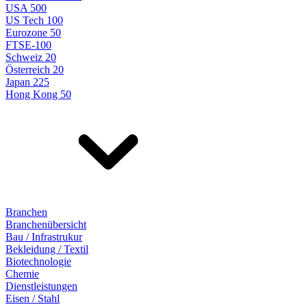
USA 500
US Tech 100
Eurozone 50
FTSE-100
Schweiz 20
Österreich 20
Japan 225
Hong Kong 50
Branchen
Branchenübersicht
Bau / Infrastrukur
Bekleidung / Textil
Biotechnologie
Chemie
Dienstleistungen
Eisen / Stahl