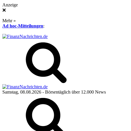
Anzeige
❌
Mehr »
Ad hoc-Mitteilungen
:
Samstag, 08.08.2026
- Börsentäglich über 12.000 News