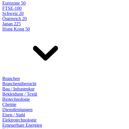
Eurozone 50
FTSE-100
Schweiz 20
Österreich 20
Japan 225
Hong Kong 50
Branchen
Branchenübersicht
Bau / Infrastrukur
Bekleidung / Textil
Biotechnologie
Chemie
Dienstleistungen
Eisen / Stahl
Elektrotechnologie
Erneuerbare Energien