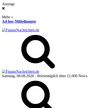
Anzeige
❌
Mehr »
Ad hoc-Mitteilungen
:
Samstag, 08.08.2026
- Börsentäglich über 12.000 News