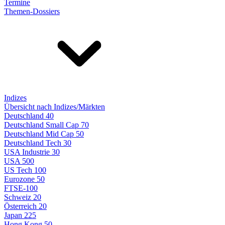
Termine
Themen-Dossiers
Indizes
Übersicht nach Indizes/Märkten
Deutschland 40
Deutschland Small Cap 70
Deutschland Mid Cap 50
Deutschland Tech 30
USA Industrie 30
USA 500
US Tech 100
Eurozone 50
FTSE-100
Schweiz 20
Österreich 20
Japan 225
Hong Kong 50