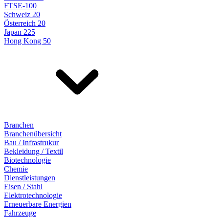
FTSE-100
Schweiz 20
Österreich 20
Japan 225
Hong Kong 50
Branchen
Branchenübersicht
Bau / Infrastrukur
Bekleidung / Textil
Biotechnologie
Chemie
Dienstleistungen
Eisen / Stahl
Elektrotechnologie
Erneuerbare Energien
Fahrzeuge