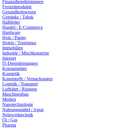
Finanzdienstleistungen
Freizeitprodukte
Gesundheitswesen
Getränke / Tabak
Halbleiter
Handel / E-Commerce
Hardware
Holz / Papier
Hotels / Tourismus
Immobilien
Industrie / Mischkonzerne
Internet
IT-Dienstleistungen
Konsumgüter
Kosmetik
Kunststoffe / Verpackungen
Logistik / Transport
Luftfahrt / Rüstung
Maschinenbau
Medien
Nanotechnologie
Nahrungsmittel / Agrar
Netzwerktechnik
Öl / Gas
Pharma