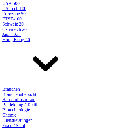
USA 500
US Tech 100
Eurozone 50
FTSE-100
Schweiz 20
Österreich 20
Japan 225
Hong Kong 50
Branchen
Branchenübersicht
Bau / Infrastrukur
Bekleidung / Textil
Biotechnologie
Chemie
Dienstleistungen
Eisen / Stahl