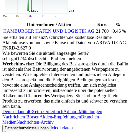
Unternehmen / Aktien
Kurs
%
HAMBURGER HAFEN UND LOGISTIK AG
21,700
+0,46 %
Sie erhalten auf FinanzNachrichten.de kostenlose Realtime-
Aktienkurse von
und
sowie Kurse und Daten von
ARIVA.DE AG
.
FNRD-2.627.0
Wie bewerten Sie die aktuell angezeigte Seite?
sehr gut
1
2
3
4
5
6
schlecht
Problem melden
Werbehinweise:
Die Billigung des Basisprospekts durch die BaFin
ist nicht als ihre Befürwortung der angebotenen Wertpapiere zu
verstehen. Wir empfehlen Interessenten und potenziellen Anlegern
den Basisprospekt und die Endgültigen Bedingungen zu lesen,
bevor sie eine Anlageentscheidung treffen, um sich möglichst
umfassend zu informieren, insbesondere über die potenziellen
Risiken und Chancen des Wertpapiers. Sie sind im Begriff, ein
Produkt zu erwerben, das nicht einfach ist und schwer zu verstehen
sein kann.
Deutschland 40
Xetra-Orderbuch
Ad hoc-Mitteilungen
Nachrichten Börsen
Aktien-Empfehlungen
Branchen
Medien
Nachrichten-Archiv
Mediadaten
Datenschutzeinstellungen