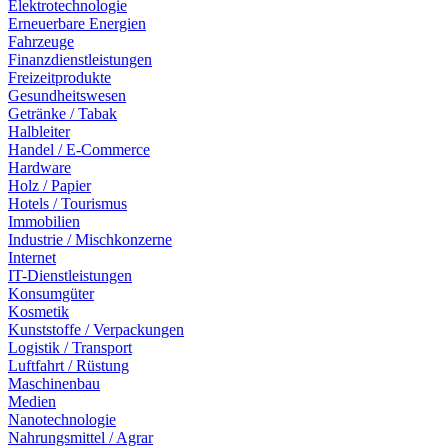
Elektrotechnologie
Erneuerbare Energien
Fahrzeuge
Finanzdienstleistungen
Freizeitprodukte
Gesundheitswesen
Getränke / Tabak
Halbleiter
Handel / E-Commerce
Hardware
Holz / Papier
Hotels / Tourismus
Immobilien
Industrie / Mischkonzerne
Internet
IT-Dienstleistungen
Konsumgüter
Kosmetik
Kunststoffe / Verpackungen
Logistik / Transport
Luftfahrt / Rüstung
Maschinenbau
Medien
Nanotechnologie
Nahrungsmittel / Agrar