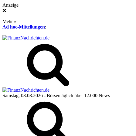
Anzeige
❌
Mehr »
Ad hoc-Mitteilungen
:
Samstag, 08.08.2026
- Börsentäglich über 12.000 News