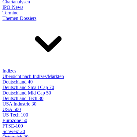
Chartanalysen
IPO-News
Termine
Themen-Dossiers
Indizes
Übersicht nach Indizes/Märkten
Deutschland 40
Deutschland Small Cap 70
Deutschland Mid Cap 50
Deutschland Tech 30
USA Industrie 30
USA 500
US Tech 100
Eurozone 50
FTSE-100
Schweiz 20
Österreich 20