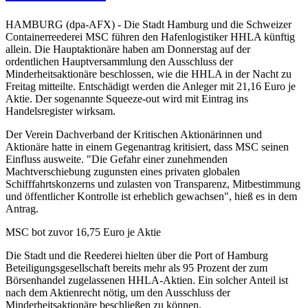
HAMBURG (dpa-AFX) - Die Stadt Hamburg und die Schweizer
Containerreederei MSC führen den Hafenlogistiker HHLA künftig
allein. Die Hauptaktionäre haben am Donnerstag auf der
ordentlichen Hauptversammlung den Ausschluss der
Minderheitsaktionäre beschlossen, wie die HHLA in der Nacht zu
Freitag mitteilte. Entschädigt werden die Anleger mit 21,16 Euro je
Aktie. Der sogenannte Squeeze-out wird mit Eintrag ins
Handelsregister wirksam.
Der Verein Dachverband der Kritischen Aktionärinnen und
Aktionäre hatte in einem Gegenantrag kritisiert, dass MSC seinen
Einfluss ausweite. "Die Gefahr einer zunehmenden
Machtverschiebung zugunsten eines privaten globalen
Schifffahrtskonzerns und zulasten von Transparenz, Mitbestimmung
und öffentlicher Kontrolle ist erheblich gewachsen", hieß es in dem
Antrag.
MSC bot zuvor 16,75 Euro je Aktie
Die Stadt und die Reederei hielten über die Port of Hamburg
Beteiligungsgesellschaft bereits mehr als 95 Prozent der zum
Börsenhandel zugelassenen HHLA-Aktien. Ein solcher Anteil ist
nach dem Aktienrecht nötig, um den Ausschluss der
Minderheitsaktionäre beschließen zu können.