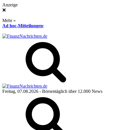
Anzeige
❌
Mehr »
Ad hoc-Mitteilungen
:
Freitag, 07.08.2026
- Börsentäglich über 12.000 News