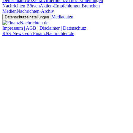
Deutschland 40
Xetra-Orderbuch
Ad hoc-Mitteilungen
Nachrichten Börsen
Aktien-Empfehlungen
Branchen
Medien
Nachrichten-Archiv
Mediadaten
Datenschutzeinstellungen
Impressum | AGB | Disclaimer | Datenschutz
RSS-News von FinanzNachrichten.de