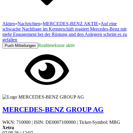
Aktien
»
Nachrichten
»
MERCEDES-BENZ AKTIE
»
Auf eine
schwache Nachfrage im Kerngeschäft reagiert Mercedes-Benz mit
mehr Engagement bei der Rüstung und den Anlegern scheint es zu
gefallen
Realtimekurse aktiv
Push Mitteilungen
MERCEDES-BENZ GROUP AG
WKN: 710000
|
ISIN: DE0007100000
|
Ticker-Symbol: MBG
Xetra
07.08.26
|
12:07