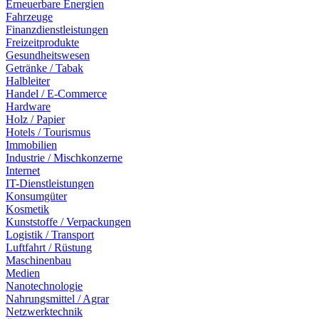
Erneuerbare Energien
Fahrzeuge
Finanzdienstleistungen
Freizeitprodukte
Gesundheitswesen
Getränke / Tabak
Halbleiter
Handel / E-Commerce
Hardware
Holz / Papier
Hotels / Tourismus
Immobilien
Industrie / Mischkonzerne
Internet
IT-Dienstleistungen
Konsumgüter
Kosmetik
Kunststoffe / Verpackungen
Logistik / Transport
Luftfahrt / Rüstung
Maschinenbau
Medien
Nanotechnologie
Nahrungsmittel / Agrar
Netzwerktechnik