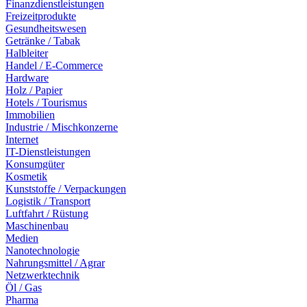
Finanzdienstleistungen
Freizeitprodukte
Gesundheitswesen
Getränke / Tabak
Halbleiter
Handel / E-Commerce
Hardware
Holz / Papier
Hotels / Tourismus
Immobilien
Industrie / Mischkonzerne
Internet
IT-Dienstleistungen
Konsumgüter
Kosmetik
Kunststoffe / Verpackungen
Logistik / Transport
Luftfahrt / Rüstung
Maschinenbau
Medien
Nanotechnologie
Nahrungsmittel / Agrar
Netzwerktechnik
Öl / Gas
Pharma