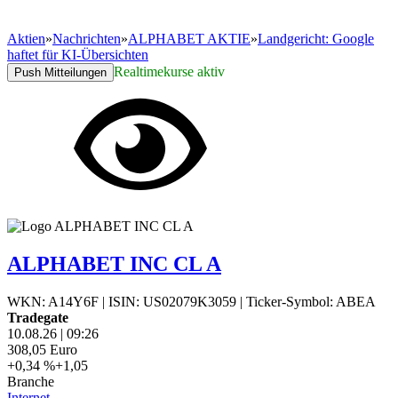
Aktien
»
Nachrichten
»
ALPHABET AKTIE
»
Landgericht: Google
haftet für KI-Übersichten
Realtimekurse aktiv
Push Mitteilungen
ALPHABET INC CL A
WKN: A14Y6F
|
ISIN: US02079K3059
|
Ticker-Symbol: ABEA
Tradegate
10.08.26
|
09:26
308,05
Euro
+0,34 %
+1,05
Branche
Internet