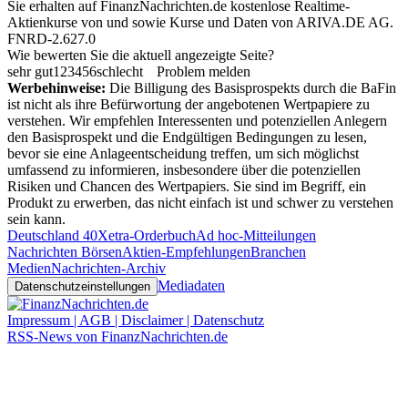
Sie erhalten auf FinanzNachrichten.de kostenlose Realtime-
Aktienkurse von
und
sowie Kurse und Daten von
ARIVA.DE AG
.
FNRD-2.627.0
Wie bewerten Sie die aktuell angezeigte Seite?
sehr gut
1
2
3
4
5
6
schlecht
Problem melden
Werbehinweise:
Die Billigung des Basisprospekts durch die BaFin
ist nicht als ihre Befürwortung der angebotenen Wertpapiere zu
verstehen. Wir empfehlen Interessenten und potenziellen Anlegern
den Basisprospekt und die Endgültigen Bedingungen zu lesen,
bevor sie eine Anlageentscheidung treffen, um sich möglichst
umfassend zu informieren, insbesondere über die potenziellen
Risiken und Chancen des Wertpapiers. Sie sind im Begriff, ein
Produkt zu erwerben, das nicht einfach ist und schwer zu verstehen
sein kann.
Deutschland 40
Xetra-Orderbuch
Ad hoc-Mitteilungen
Nachrichten Börsen
Aktien-Empfehlungen
Branchen
Medien
Nachrichten-Archiv
Mediadaten
Datenschutzeinstellungen
Impressum | AGB | Disclaimer | Datenschutz
RSS-News von FinanzNachrichten.de