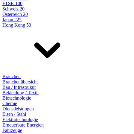
FTSE-100
Schweiz 20
Österreich 20
Japan 225
Hong Kong 50
Branchen
Branchenübersicht
Bau / Infrastrukur
Bekleidung / Textil
Biotechnologie
Chemie
Dienstleistungen
Eisen / Stahl
Elektrotechnologie
Erneuerbare Energien
Fahrzeuge