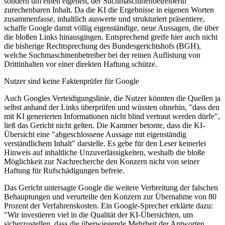
sondern um einen eigenen, der Suchmaschinenbetreiberin
zurechenbaren Inhalt. Da die KI die Ergebnisse in eigenen Worten
zusammenfasse, inhaltlich auswerte und strukturiert präsentiere,
schaffe Google damit völlig eigenständige, neue Aussagen, die über
die bloßen Links hinausgingen. Entsprechend greife hier auch nicht
die bisherige Rechtsprechung des Bundesgerichtshofs (BGH),
welche Suchmaschinenbetreiber bei der reinen Auflistung von
Drittinhalten vor einer direkten Haftung schütze.
Nutzer sind keine Faktenprüfer für Google
Auch Googles Verteidigungslinie, die Nutzer könnten die Quellen ja
selbst anhand der Links überprüfen und wüssten ohnehin, "dass den
mit KI generierten Informationen nicht blind vertraut werden dürfe",
ließ das Gericht nicht gelten. Die Kammer betonte, dass die KI-
Übersicht eine "abgeschlossene Aussage mit eigenständig
verständlichem Inhalt" darstelle. Es gebe für den Leser keinerlei
Hinweis auf inhaltliche Unzuverlässigkeiten, weshalb die bloße
Möglichkeit zur Nachrecherche den Konzern nicht von seiner
Haftung für Rufschädigungen befreie.
Das Gericht untersagte Google die weitere Verbreitung der falschen
Behauptungen und verurteilte den Konzern zur Übernahme von 80
Prozent der Verfahrenskosten. Ein Google-Sprecher erklärte dazu:
"Wir investieren viel in die Qualität der KI-Übersichten, um
sicherzustellen, dass die überwiegende Mehrheit der Antworten