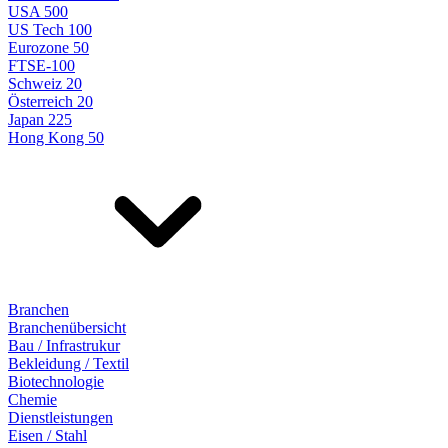
USA 500
US Tech 100
Eurozone 50
FTSE-100
Schweiz 20
Österreich 20
Japan 225
Hong Kong 50
Branchen
Branchenübersicht
Bau / Infrastrukur
Bekleidung / Textil
Biotechnologie
Chemie
Dienstleistungen
Eisen / Stahl