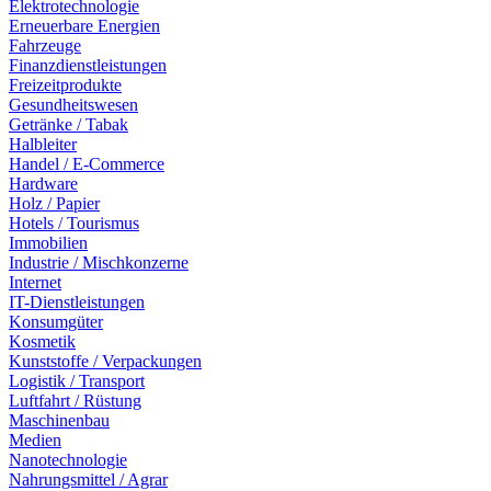
Elektrotechnologie
Erneuerbare Energien
Fahrzeuge
Finanzdienstleistungen
Freizeitprodukte
Gesundheitswesen
Getränke / Tabak
Halbleiter
Handel / E-Commerce
Hardware
Holz / Papier
Hotels / Tourismus
Immobilien
Industrie / Mischkonzerne
Internet
IT-Dienstleistungen
Konsumgüter
Kosmetik
Kunststoffe / Verpackungen
Logistik / Transport
Luftfahrt / Rüstung
Maschinenbau
Medien
Nanotechnologie
Nahrungsmittel / Agrar