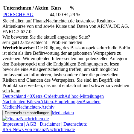
Unternehmen / Aktien
Kurs
%
PORSCHE AG
44,100
+1,29 %
Sie erhalten auf FinanzNachrichten.de kostenlose Realtime-
Aktienkurse von
und
sowie Kurse und Daten von
ARIVA.DE AG
.
FNRD-2.627.0
Wie bewerten Sie die aktuell angezeigte Seite?
sehr gut
1
2
3
4
5
6
schlecht
Problem melden
Werbehinweise:
Die Billigung des Basisprospekts durch die BaFin
ist nicht als ihre Befürwortung der angebotenen Wertpapiere zu
verstehen. Wir empfehlen Interessenten und potenziellen Anlegern
den Basisprospekt und die Endgültigen Bedingungen zu lesen,
bevor sie eine Anlageentscheidung treffen, um sich möglichst
umfassend zu informieren, insbesondere über die potenziellen
Risiken und Chancen des Wertpapiers. Sie sind im Begriff, ein
Produkt zu erwerben, das nicht einfach ist und schwer zu verstehen
sein kann.
Deutschland 40
Xetra-Orderbuch
Ad hoc-Mitteilungen
Nachrichten Börsen
Aktien-Empfehlungen
Branchen
Medien
Nachrichten-Archiv
Mediadaten
Datenschutzeinstellungen
Impressum | AGB | Disclaimer | Datenschutz
RSS-News von FinanzNachrichten.de