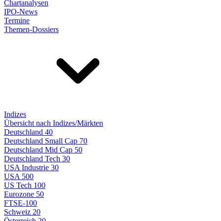
Chartanalysen
IPO-News
Termine
Themen-Dossiers
Indizes
Übersicht nach Indizes/Märkten
Deutschland 40
Deutschland Small Cap 70
Deutschland Mid Cap 50
Deutschland Tech 30
USA Industrie 30
USA 500
US Tech 100
Eurozone 50
FTSE-100
Schweiz 20
Österreich 20