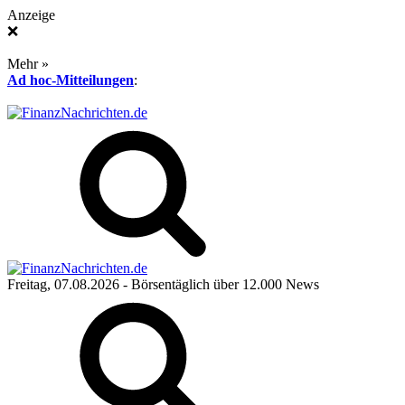
Anzeige
❌
Mehr »
Ad hoc-Mitteilungen
:
Freitag, 07.08.2026
- Börsentäglich über 12.000 News