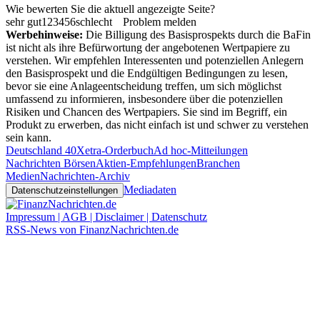
Wie bewerten Sie die aktuell angezeigte Seite?
sehr gut
1
2
3
4
5
6
schlecht
Problem melden
Werbehinweise:
Die Billigung des Basisprospekts durch die BaFin
ist nicht als ihre Befürwortung der angebotenen Wertpapiere zu
verstehen. Wir empfehlen Interessenten und potenziellen Anlegern
den Basisprospekt und die Endgültigen Bedingungen zu lesen,
bevor sie eine Anlageentscheidung treffen, um sich möglichst
umfassend zu informieren, insbesondere über die potenziellen
Risiken und Chancen des Wertpapiers. Sie sind im Begriff, ein
Produkt zu erwerben, das nicht einfach ist und schwer zu verstehen
sein kann.
Deutschland 40
Xetra-Orderbuch
Ad hoc-Mitteilungen
Nachrichten Börsen
Aktien-Empfehlungen
Branchen
Medien
Nachrichten-Archiv
Mediadaten
Datenschutzeinstellungen
Impressum | AGB | Disclaimer | Datenschutz
RSS-News von FinanzNachrichten.de