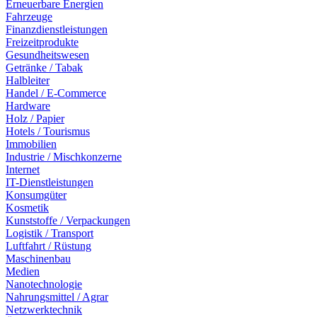
Erneuerbare Energien
Fahrzeuge
Finanzdienstleistungen
Freizeitprodukte
Gesundheitswesen
Getränke / Tabak
Halbleiter
Handel / E-Commerce
Hardware
Holz / Papier
Hotels / Tourismus
Immobilien
Industrie / Mischkonzerne
Internet
IT-Dienstleistungen
Konsumgüter
Kosmetik
Kunststoffe / Verpackungen
Logistik / Transport
Luftfahrt / Rüstung
Maschinenbau
Medien
Nanotechnologie
Nahrungsmittel / Agrar
Netzwerktechnik