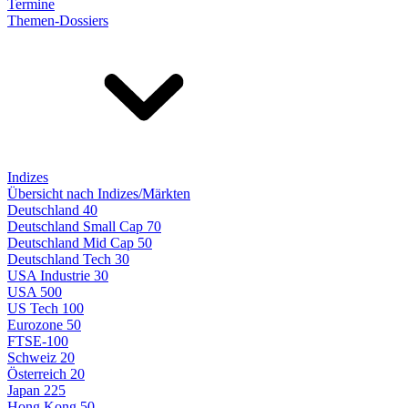
Termine
Themen-Dossiers
Indizes
Übersicht nach Indizes/Märkten
Deutschland 40
Deutschland Small Cap 70
Deutschland Mid Cap 50
Deutschland Tech 30
USA Industrie 30
USA 500
US Tech 100
Eurozone 50
FTSE-100
Schweiz 20
Österreich 20
Japan 225
Hong Kong 50