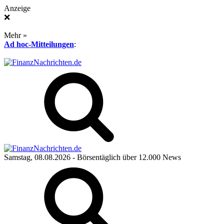
Anzeige
❌
Mehr »
Ad hoc-Mitteilungen
:
Samstag, 08.08.2026
- Börsentäglich über 12.000 News